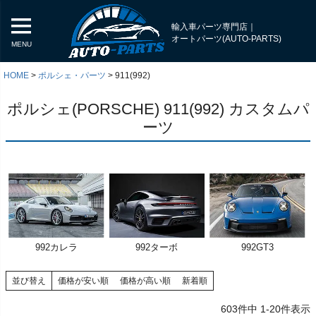
輸入車パーツ専門店｜
オートパーツ(AUTO-PARTS)
MENU
HOME
ポルシェ・パーツ
911(992)
ポルシェ(PORSCHE) 911(992) カスタムパ
ーツ
992カレラ
992ターボ
992GT3
く
並び替え
価格が安い順
価格が高い順
新着順
く
603
件中
1
-
20
件表示
く