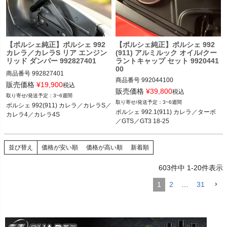
【ポルシェ純正】ポルシェ 992
【ポルシェ純正】ポルシェ 992
カレラ／カレラS リア エンジン
(911) アルミルック オイル/クー
リッド ダンパー 992827401
ラントキャップ セット 9920441
00
商品番号
992827401

商品番号
992044100

販売価格
¥
19,900
税込
販売価格
¥
39,800
税込
3~6週間
ポルシェ 992(911) カレラ／カレラS／
3~6週間
ポルシェ 992(911) カレラ／カレラS／
ポルシェ 992(911) カレラ／カレラS／
カレラ4／カレラ4S 18-25
ポルシェ 992.1(911) カレラ／ターボ
カレラ4／カレラ4S
カレラ4／カレラ4S／ターボ／ターボ
／GTS／GT3 18-25
S／GTS／GT3 18-25
並び替え
価格が安い順
価格が高い順
新着順
603
件中
1
-
20
件表示
1
2
…
31