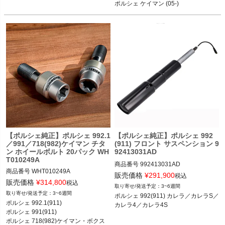
ポルシェ ケイマン (05-)

S"

12ADS SKU: 無
【ポルシェ純正】ポルシェ 992.1
【ポルシェ純正】ポルシェ 992
／991／718(982)ケイマン チタ
(911) フロント サスペンション 9
ン ホイールボルト 20パック WH
92413031AD
T010249A
商品番号
992413031AD

商品番号
WHT010249A

販売価格
¥
291,900
税込
販売価格
¥
314,800
ポルシェ 992(911) カレラ／カレラS／
税込
3~6週間
カレラ4／カレラ4S 18-
3~6週間
ポルシェ 992(911) カレラ／カレラS／
ポルシェ 992.1(911) カレラ／カレラS
ポルシェ 992.1(911) 

／カレラ4／カレラ4S／タルガ4／タ
ポルシェ 991(911) 

ルガ4S／ターボ／ターボS／GT3 18-2
ポルシェ 718(982)ケイマン・ボクス