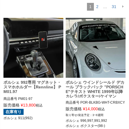
1
2
…
31
く
く
く
ポルシェ 992専用 マグネット・
ポルシェ ウインドシールド デカ
スマホホルダー【Rennline】 P
ール ブラックバック ”PORSCH
M01.97
E"テキスト WHITE 1999年以降
カレラ/ボクスター/ケイマン
商品番号
PM01-97

商品番号
POR-BLKBG-WHT-CRBXCY

PM01-97

販売価格
¥
13,800
税込
POR-BLKBG-WHT-CRBXCY

販売価格
¥
14,000
税込
在庫有り
12REN"PM01.97"

3~6週間
ポルシェ 911(992)
12ADS: "WINDSHIELD BACKGROUN
ポルシェ 996,997,991,992

D DECAL"

ポルシェ 911(992) 20-
ポルシェ ボクスター(98-)

"COOR: BLACK GLOSS/WHITE GLOS