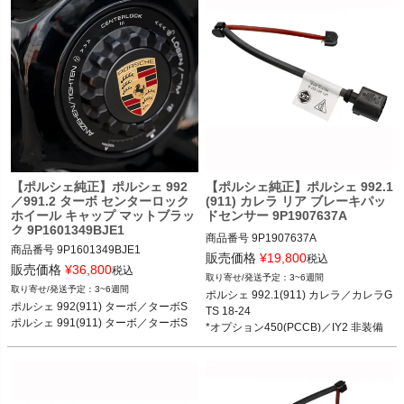
イマンGT4 RS 16-
【ポルシェ純正】ポルシェ 992
【ポルシェ純正】ポルシェ 992.1
／991.2 ターボ センターロック
(911) カレラ リア ブレーキパッ
ホイール キャップ マットブラッ
ドセンサー 9P1907637A
ク 9P1601349BJE1
商品番号
9P1907637A

商品番号
9P1601349BJE1

販売価格
¥
19,800
税込
販売価格
¥
36,800
税込
3~6週間
ポルシェ 992.1(911) カレラ／カレラS
3~6週間
ポルシェ 992.1(911) カレラ／カレラG
ポルシェ 992(911) ターボ／ターボS 2
／カレラ4／カレラ4S／カレラGTS／
ポルシェ 992(911) ターボ／ターボS 

TS 18-24

0-

カレラGTS 18-24

ポルシェ 991(911) ターボ／ターボS
*オプション450(PCCB)／IY2 非装備
ポルシェ 991(911) ターボ／ターボS 1
*オプション450(PCCB)／IY2 非装備
モデル
4-19
モデル