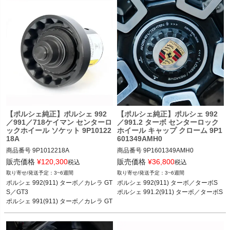
S 11-19

*以下オプション装備モデル用：

ポルシェ 718(982)ケイマン ケイマン
／ケイマンS／ケイマンGTS／ケイマ
・991.1 - スタンダードシャーシ(029)
ンGT4／ケイマンGT4 RS 16-

／PASM(477)

ポルシェ 718(982)ボクスター ボクス
・991.2 - PASM(352／475／477)

ター／ボクスターS／ボクスターGTS 
・992   - PASM／1BH
16-

*PASM／スポーツサスペンション装備
モデル
【ポルシェ純正】ポルシェ 992
【ポルシェ純正】ポルシェ 992
／991／718ケイマン センターロ
／991.2 ターボ センターロック
ックホイール ソケット 9P10122
ホイール キャップ クローム 9P1
18A
601349AMH0
商品番号
9P1012218A

商品番号
9P1601349AMH0

販売価格
¥
120,300
販売価格
¥
36,800
税込
税込
3~6週間
3~6週間
ポルシェ 992(911) ターボ／ターボS／
ポルシェ 992(911) ターボ／ターボS 1
ポルシェ 992(911) ターボ／カレラ GT
ポルシェ 992(911) ターボ／ターボS 

カレラ GTS／GT3／GT3 RS 18-

8-

S／GT3

ポルシェ 991.2(911) ターボ／ターボS
ポルシェ 991(911) ターボ／ターボS／
ポルシェ 991.2(911) ターボ／ターボS 
ポルシェ 991(911) ターボ／カレラ GT
カレラ GTS／カレラ4 GTS／GT3／GT
S／GT3

3 RS 11-19

ポルシェ 718(982) ケイマンGT4／ケ