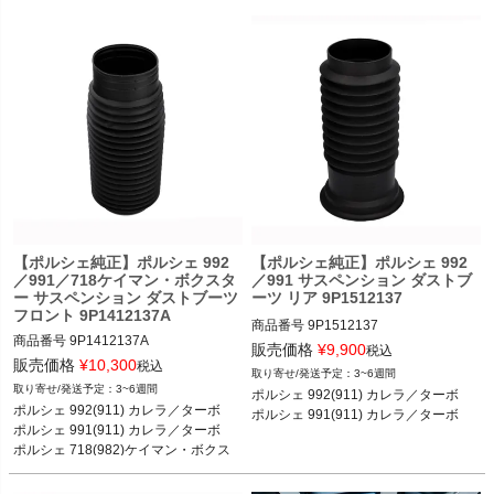
ーボ／ターボS／クロスツーリズモ 20
-24

ポルシェ 971.2パナメーラ 4／4S／4E
／ターボ／ターボS／GTS 21-23
【ポルシェ純正】ポルシェ 992
【ポルシェ純正】ポルシェ 992
／991／718ケイマン・ボクスタ
／991 サスペンション ダストブ
ー サスペンション ダストブーツ
ーツ リア 9P1512137
フロント 9P1412137A
商品番号
9P1512137

商品番号
9P1412137A

販売価格
¥
9,900
税込
販売価格
¥
10,300
税込
3~6週間
ポルシェ 992(911) カレラ／カレラS／
3~6週間
ポルシェ 992(911) カレラ／ターボ

ポルシェ 992(911) カレラ／カレラS／
カレラ4／カレラ4S／ターボ／ターボ
ポルシェ 992(911) カレラ／ターボ

ポルシェ 991(911) カレラ／ターボ

カレラ4／カレラ4S／ターボ／ターボ
S 18-

ポルシェ 991(911) カレラ／ターボ

S 18-

ポルシェ 991(911) カレラ／カレラS／
ポルシェ 718(982)ケイマン・ボクス
ポルシェ 991(911) カレラ／カレラS／
カレラ4／カレラ4S／ターボ／ターボ
ター

カレラ4／カレラ4S／ターボ／ターボ
S 11-19

*PASM／スポーツサスペンション装備