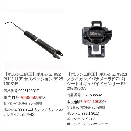
4

ター 

ポルシェ 991(911) カレラ／カレラS／
ポルシェ 981ケイマン ・ボクスター(G
カレラ4／カレラ4S／ターボ／ターボ
S／GT3／GT3 RS／GT2 RS 11-19

ポルシェ 718(982)ケイマン ケイマン
／ケイマンS／ケイマンGTS／ケイマ
ンGT4／ケイマンGT4 RS 16-

ポルシェ 718(982)ボクスター ボクス
ター／ボクスターS／ボクスターGTS 
16-

ポルシェ 981ケイマン ケイマン／ケイ
マンS 12-16

ポルシェ 981ボクスター ボクスター／
ボクスターS 12-16
【ポルシェ純正】ポルシェ 992
【ポルシェ純正】ポルシェ 992.1
(911) リア サスペンション 9925
／タイカン／パナメーラ(971.2)
13031F
シートオキュパイドセンサー 99
2963553A
商品番号
992513031F

商品番号
992963553A

販売価格
¥
289,600
税込
販売価格
¥
27,100
ポルシェ 992(911) カレラ／カレラS／
税込
3~6週間
ポルシェ 992.1(911) カレラ／カレラS
カレラ4／カレラ4S 18-
3~6週間
ポルシェ 992(911) カレラ／カレラS／
／カレラ4／カレラ4S／タルガ4／タ
ポルシェ 992.1(911) 

ルガ4S／ターボ／ターボS／GT3 18-2
ポルシェ タイカン 

4

ポルシェ タイカン タイカン／4S／タ