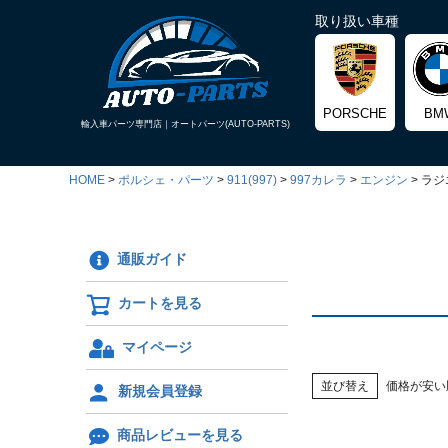
取り扱い車種
PORSCHE
BM
輸入車パーツ専門店｜
オートパーツ(AUTO-PARTS)
HOME
ポルシェ・パーツ
911(997)
997カレラ
エンジン
ラジ
通販ガイド
カートを見る
マイページ
並び替え
価格が安い
新規会員登録
商品レビューを見る