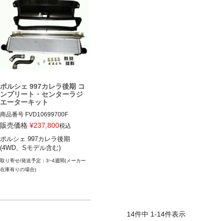
ポルシェ 997カレラ後期 コ
ンプリート・センターラジ
エーターキット
商品番号
FVD10699700F

販売価格
¥
237,800
税込
12FVD：FVD 106 997 00F

ポルシェ 997カレラ後期

(4WD、Sモデル含む)
ポルシェ 997カレラ後期 09-12

(4WD、Sモデル含む)
3~4週間(メーカー
在庫有りの場合)
14
件中
1
-
14
件表示