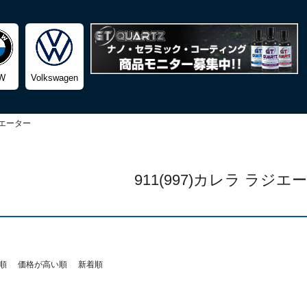
検索
W
Volkswagen
エーター
911(997)カレラ ラジエ
順
価格が高い順
新着順