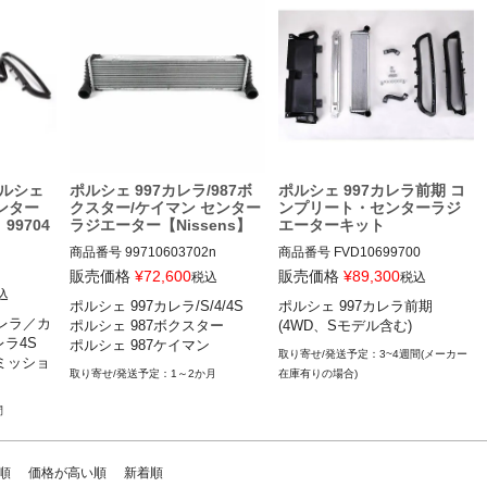
ルシェ
ポルシェ 997カレラ/987ボ
ポルシェ 997カレラ前期 コ
センター
クスター/ケイマン センター
ンプリート・センターラジ
99704
ラジエーター【Nissens】
エーターキット
商品番号
99710603702n

商品番号
FVD10699700

12ECS"99710603702"

販売価格
¥
72,600
販売価格
¥
89,300
税込
税込
ES#3492606

12FVD：FVD 106 997 00

込
ポルシェ 997カレラ/S/4/4S

ポルシェ 997カレラ前期

カレラ／カレ
 カレラ／カ
ポルシェ 987ボクスター

(4WD、Sモデル含む)
04-11

ポルシェ 997カレラ/S 04-11

ポルシェ 997カレラ前期 05-08

ラ4S

ポルシェ 987ケイマン
ッション
ポルシェ 997カレラ4/4S 04-11

(4WD、Sモデル含む)
3~4週間(メーカー
ミッショ
ポルシェ 987ボクスター 04-12

1～2か月
在庫有りの場合)
ポルシェ 987ケイマン 05-12
間
順
価格が高い順
新着順