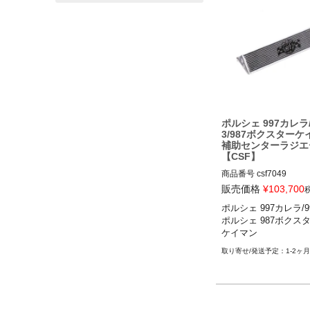
／ケイマンS／ケイマンR 0
ポルシェ 987ボクスタ
ター／ボクスターS 05-
ポルシェ 997カレラ/
3/987ボクスターケ
補助センターラジエ
【CSF】
商品番号
csf7049

販売価格
¥
103,700
ポルシェ 997カレラ/997G
ポルシェ 997カレラ/99
12

ポルシェ 987ボクスター
ポルシェ 987ボクスター
ケイマン
イマン 05-12
1-2ヶ月