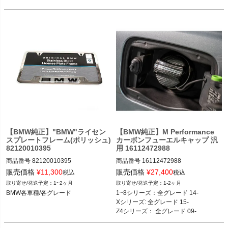
【BMW純正】"BMW"ライセン
【BMW純正】M Performance
スプレートフレーム(ポリッシュ)
カーボンフューエルキャップ 汎
82120010395
用 16112472988
商品番号
82120010395

商品番号
16112472988

82120010395

16112472988

販売価格
¥
11,300
販売価格
¥
27,400
税込
税込
1~2ヶ月
1-2ヶ月
※BMW USAの商品なので、多分Parts
1~8シリーズ：全グレード 14-

BMW各車種/各グレード
1~8シリーズ：全グレード 14-

WISEでは出ません。FCP EuroやECS
Xシリーズ: 全グレード 15-

Xシリーズ: 全グレード 15-

で発注してください

Z4シリーズ： 全グレード 09- 
Z4シリーズ： 全グレード 09- 
BMW各車種/各グレード