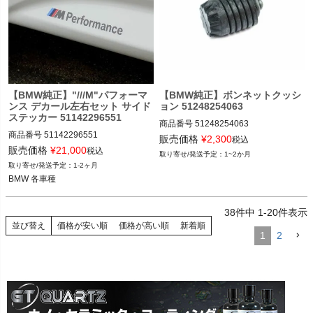
BMW X5シリーズ(F15,F85,G05)

12-19

BMW X6シリーズ(F16,F86)
 320i/328i/330i/335i/Active Hybrid3(F3
0/F31/F34) 12-19

4シリーズ：

 420i/420i xDrive/428i/430i/435i/440i
(F32/F33/F36) 13-20

5シリーズ：

 523i/523d/523d xDrive/530i/530e/54
【BMW純正】"///M"パフォーマ
【BMW純正】ボンネットクッシ
ンス デカール左右セット サイド
ョン 51248254063
0i/540i xDrive/M550i xDrive(G30) 17-

ステッカー 51142296551
6シリーズ：

商品番号
51248254063

 640i/650i(F12) 11-19

商品番号
51142296551

51248254063
販売価格
¥
2,300
税込
8シリーズ：

51142296551

販売価格
¥
21,000
税込
1~2か月
 840i/M850i xDrive(G14) 18-

1-2ヶ月
Mシリーズ：

BMW 各車種
BMW 各車種
 M3(F80) 14-20

 M4(F82/F83) 14-20

 M5(F90) 17-

38
件中
1
-
20
件表示
 M8(F91) 19-	

並び替え
価格が安い順
価格が高い順
新着順
Xシリーズ：

1
2
 X3 xDrive20i/X3 xDrive20d(G01) 201
7-

 X4 xDrive30i/X4 M40i(G02) 18-

Zシリーズ：

 Z4 sDrive20i/Z4 M40i(G29) 19-