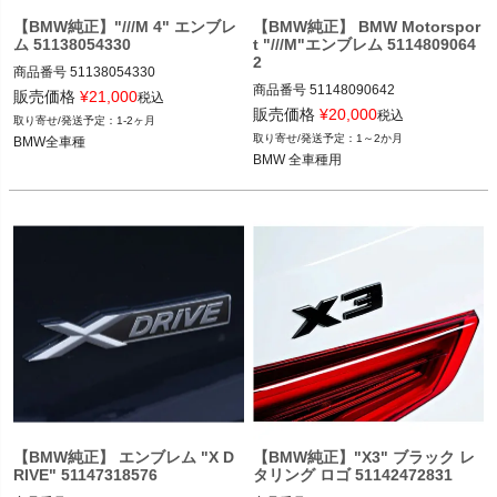
【BMW純正】"///M 4" エンブレ
【BMW純正】 BMW Motorspor
ム 51138054330
t "///M"エンブレム 5114809064
2
商品番号
51138054330

商品番号
51148090642

51138054330

販売価格
¥
21,000
税込
51148090642

販売価格
¥
20,000
税込
1-2ヶ月
BMW全車種

1～2か月
BMW全車種

BMW 全車種用
BMW 全車種用
【BMW純正】 エンブレム "X D
【BMW純正】"X3" ブラック レ
RIVE" 51147318576
タリング ロゴ 51142472831