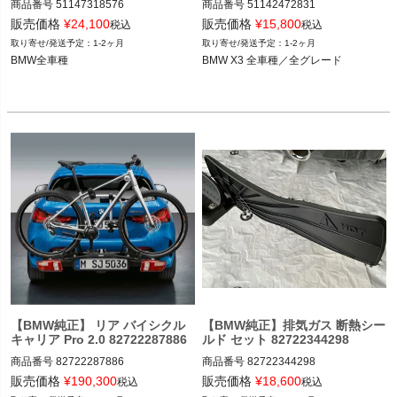
商品番号
51147318576

商品番号
51142472831

51147318576

51142472831

販売価格
¥
24,100
販売価格
¥
15,800
税込
税込
1-2ヶ月
1-2ヶ月
BMW X3 全車種／全グレード

BMW X3 全車種／全グレード

【BMW純正】 リア バイシクル
【BMW純正】排気ガス 断熱シー
キャリア Pro 2.0 82722287886
ルド セット 82722344298
商品番号
82722287886

商品番号
82722344298

82722287886

82722344298

販売価格
¥
190,300
販売価格
¥
18,600
税込
税込