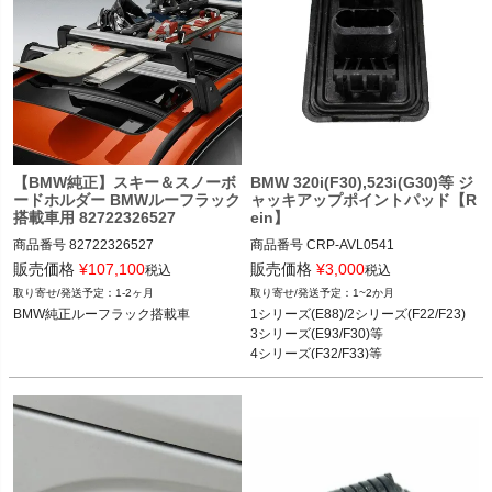
BMW X4シリーズ(F26,G02)

BMW X5シリーズ(F15,F85,G05)

BMW X6シリーズ(F16,F86)
【BMW純正】スキー＆スノーボ
BMW 320i(F30),523i(G30)等 ジ
ードホルダー BMWルーフラック
ャッキアップポイントパッド【R
搭載車用 82722326527
ein】
商品番号
82722326527

商品番号
CRP-AVL0541

82722326527

CRP-AVL0541

販売価格
¥
107,100
販売価格
¥
3,000
税込
税込
1-2ヶ月
1~2か月
BMW 2シリーズ(F22,F87)

純正品番：51717169981

BMW純正ルーフラック搭載車
1シリーズ(E88)/2シリーズ(F22/F23)

BMW 3シリーズ(E90,E91,E92,F30,F3
メーカー品番：AVL0541

3シリーズ(E93/F30)等

1,F34,F80,G20)

4シリーズ(F32/F33)等

BMW 4シリーズ(F32,F36,F82)

1シリーズ：

5シリーズ(G30)等
BMW 5シリーズ(F10,F11,F90)

 120i/135i(E88) 08-14

BMW 7シリーズ(F01,F02,G11,G12)

2シリーズ：

BMW X1シリーズ(E84,F48)

 220i(F22/F23) 14-19

BMW X2シリーズ(F39)

3シリーズ：

BMW X3シリーズ(F25,G01)

 335i(E93) 06-13

BMW X4シリーズ(F26,G02)

 318i/320i/320i xDrive/320d(F30/F31) 