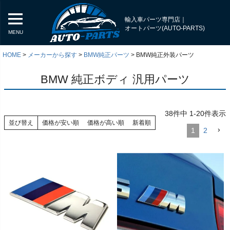
輸入車パーツ専門店｜
オートパーツ(AUTO-PARTS)
MENU
HOME
メーカーから探す
BMW純正パーツ
BMW純正外装パーツ
BMW 純正ボディ 汎用パーツ
38
件中
1
-
20
件表示
並び替え
価格が安い順
価格が高い順
新着順
1
2
く
く
く