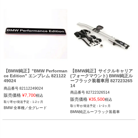
【BMW純正】"BMW Performan
【BMW純正】サイクルキャリア
ce Edition" エンブレム 821122
(フォークマウント) BMW純正ル
49024
ーフラック装着車用 827223265
14
商品番号
82112249024

商品番号
82722326514

82112249024

販売価格
¥
7,700
税込
82722326514

販売価格
¥
35,500
税込
1-2ヶ月
BMW 全車種／全グレード
1~2ヶ月
BMW 全車種／全グレード
BMW 2シリーズ(F22,F87)

BMW純正ルーフラック装着車
BMW 3シリーズ(E90,E91,E92,F30,F3
1,F34,F80,G20)

BMW 4シリーズ(F32,F36,F82)

BMW 5シリーズ(F10,F11,F90)

BMW 7シリーズ(F01,F02,G11,G12)
