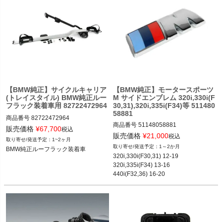
BMW X1シリーズ(E84,F48)

BMW X2シリーズ(F39)

BMW X3シリーズ(F25,G01)

BMW X4シリーズ(F26,G02)

BMW X5シリーズ(F15,F85,G05)

BMW X6シリーズ(F16,F86)
【BMW純正】サイクルキャリア
【BMW純正】モータースポーツ
(トレイスタイル) BMW純正ルー
M サイドエンブレム 320i,330i(F
フラック装着車用 82722472964
30,31),320i,335i(F34)等 511480
58881
商品番号
82722472964

商品番号
51148058881

82722472964

販売価格
¥
67,700
税込
51148058881
販売価格
¥
21,000
税込
1~2ヶ月
BMW 2シリーズ(F22,F87)

1～2か月
BMW純正ルーフラック装着車
BMW 3シリーズ(E90,E91,E92,F30,F3
320i,330i(F30,31) 12-19

1,F34,F80,G20)

320i,335i(F34) 13-16

BMW 4シリーズ(F32,F36,F82)

440i(F32,36) 16-20

BMW 5シリーズ(F10,F11,F90)

Z4 sDrive 35i(E89) 09-16等
BMW 7シリーズ(F01,F02,G11,G12)

BMW X1シリーズ(E84,F48)

BMW X2シリーズ(F39)

BMW X3シリーズ(F25,G01)
