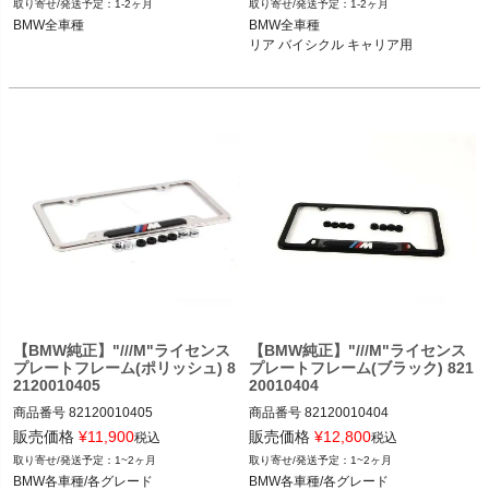
1-2ヶ月
1-2ヶ月
BMW全車種

BMW全車種

BMW全車種

リア バイシクル キャリア Pro 2.0 (商
リア バイシクル キャリア用

品番号 82722287886)用

【BMW純正】"///M"ライセンス
【BMW純正】"///M"ライセンス
プレートフレーム(ポリッシュ) 8
プレートフレーム(ブラック) 821
2120010405
20010404
商品番号
82120010405

商品番号
82120010404

82120010405

82120010404

販売価格
¥
11,900
販売価格
¥
12,800
税込
税込
1~2ヶ月
1~2ヶ月
BMW各車種/各グレード
BMW各車種/各グレード
BMW各車種/各グレード
BMW各車種/各グレード