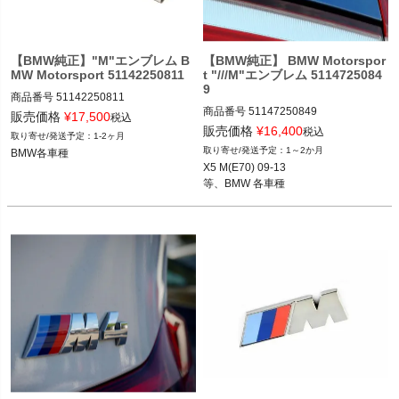
く
く
【BMW純正】"M"エンブレム B
【BMW純正】 BMW Motorspor
MW Motorsport 51142250811
t "///M"エンブレム 5114725084
9
く
商品番号
51142250811

商品番号
51147250849

51142250811
販売価格
¥
17,500
税込
51147250849

販売価格
¥
16,400
税込
1-2ヶ月
1～2か月
BMW各車種
X5 M(E70) 09-13

X5 M(E70) 09-13

等、BMW 各車種
等、BMW 各車種