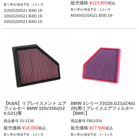
MST-BW-B5802
販売価格
¥
123,800
税込
1-2ヶ月
1-2ヶ月
318i(G20/G21 B48) 19-

M340i(G20/G21 B58) 19-
320i(G20/G21 B48) 19-

330i(G20/G21 B48) 19-
【K&N】リプレイスメント エア
BMW 3シリーズ(G20,G21)/Z4(G
フィルター BMW 320i/330i(G2
29)用リプレイスエアフィルター
0,G21)等
【BMC】
商品番号
33-3136

商品番号
FB01054

33-3136

FB01054

販売価格
¥
18,000
販売価格
¥
17,500
税込
税込
86
1-2ヶ月
1～2ヵ月
BMW320i 19-	
