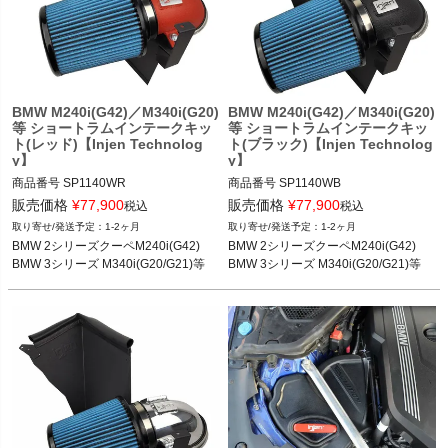
く
く
く
BMW M240i(G42)／M340i(G20)
BMW M240i(G42)／M340i(G20)
等 ショートラムインテークキッ
等 ショートラムインテークキッ
ト(レッド)【Injen Technolog
ト(ブラック)【Injen Technolog
y】
y】
商品番号
SP1140WR

商品番号
SP1140WB

SP1140WR

SP1140WB

販売価格
¥
77,900
販売価格
¥
77,900
税込
税込
2T14：injSP1140WR
2T14：injSP1140WB
1-2ヶ月
1-2ヶ月
BMW 2シリーズクーペM240i(G42)

BMW 2シリーズクーペM240i(G42)

BMW 3シリーズ M340i(G20/G21)等
BMW 3シリーズ M340i(G20/G21)等