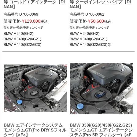
等 コールドエアインテーク【DI
等 ターボインレットパイプ【DI
NAN】
NAN】
商品番号
D760-0069

商品番号
D760-0062

販売価格
¥
129,800
販売価格
¥
50,600
税込
税込
BMW M240i(G42) 21-

BMW M240i(G42) 21-

1~2ヶ月
1~2ヶ月
BMW M340i(G20/G21) 19-

BMW M340i(G20/G21) 19-

BMW M240i(G42)

BMW M240i(G42)

BMW M440i(G22/G23) 19-
BMW M440i(G22/G23) 19-

BMW M340i(G20/G21)

BMW M340i(G20/G21)

BMW X3 M40i(G01)前期 17-21

BMW M440i(G22/G23)
BMW M440i(G22/G23)等
BMW X4 M40i(G02)前期 17-21

BMW Z4 M40i(G29) 19-23
BMW エアインテークシステム
BMW 330i(G20)/430i(G22,G23)
モメンタムGT(Pro DRY Sフィル
モメンタムGT エアインテークシ
ター)【aFe】
ステム(Pro 5R フィルター)【aF