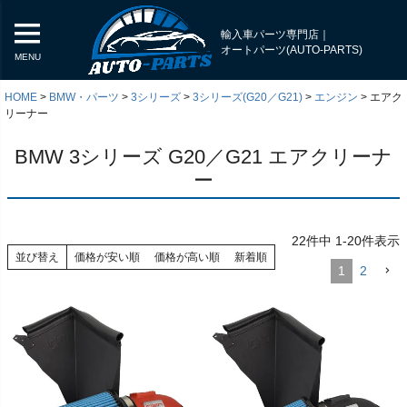
輸入車パーツ専門店｜
オートパーツ(AUTO-PARTS)
MENU
HOME
BMW・パーツ
3シリーズ
3シリーズ(G20／G21)
エンジン
エアク
リーナー
BMW 3シリーズ G20／G21 エアクリーナ
ー
22
件中
1
-
20
件表示
並び替え
価格が安い順
価格が高い順
新着順
1
2
く
く
く