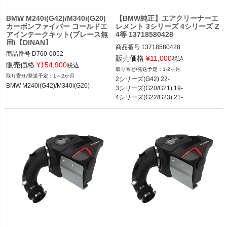
BMW M240i(G42)/M340i(G20)
【BMW純正】エアクリーナーエ
カーボンファイバー コールドエ
レメント 3シリーズ 4シリーズ Z
アインテークキット(ブレース無
4等 13718580428
用)【DINAN】
商品番号
13718580428

商品番号
D760-0052

13718580428

販売価格
¥
11,000
税込
販売価格
¥
154,900
税込
1-2ヶ月
BMW M240i(G42) 21-

2シリーズ(G42) 22-

1～2か月
2シリーズ(G42) 22-

BMW M340i(G20,G21) 19-

3シリーズ(G20/G21) 19-

BMW M240i(G42)/M340i(G20)
3シリーズ(G20/G21) 19-

BMW M440i(G22,G23,G26) 20-
4シリーズ(G22/G23) 21-

4シリーズ(G22/G23) 21-

Z4(G29) 19-