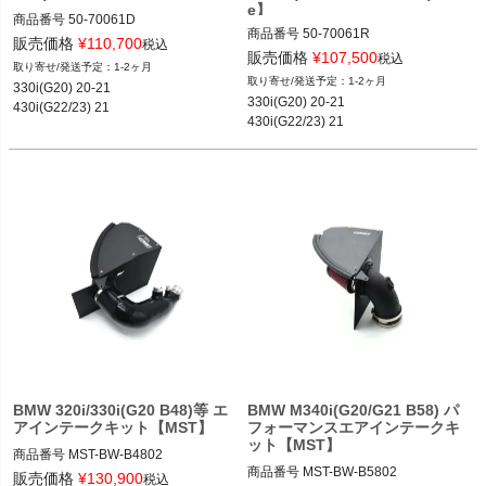
e】
商品番号
50-70061D

商品番号
50-70061R

50-70061D

販売価格
¥
110,700
税込
50-70061R
販売価格
¥
107,500
435
税込
1-2ヶ月
1-2ヶ月
330i(G20) 20-21

330i(G20) 20-21

430i(G22/23) 21
430i(G22/23) 21
BMW 320i/330i(G20 B48)等 エ
BMW M340i(G20/G21 B58) パ
アインテークキット【MST】
フォーマンスエアインテークキ
ット【MST】
商品番号
MST-BW-B4802

商品番号
MST-BW-B5802

MST-BW-B4802
販売価格
¥
130,900
税込