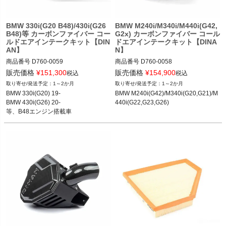
BMW 330i(G20 B48)/430i(G26
BMW M240i/M340i/M440i(G42,
B48)等 カーボンファイバー コー
G2x) カーボンファイバー コール
ルドエアインテークキット【DIN
ドエアインテークキット【DINA
AN】
N】
商品番号
D760-0059

商品番号
D760-0058

D760-0059

販売価格
¥
151,300
販売価格
¥
154,900
税込
税込
BMW M240i(G42) 21-

1～2か月
1～2か月
BMW 230i(G42) 21-

BMW M340i(G20,G21) 19-

BMW 330i(G20) 19-

BMW M240i(G42)/M340i(G20,G21)/M
BMW 330i(G20,G21) 19-

BMW M440i(G22,G23,G26) 20-
BMW 430i(G26) 20-

440i(G22,G23,G26)
BMW 430i(G22,G23,G26) 20-
等、B48エンジン搭載車