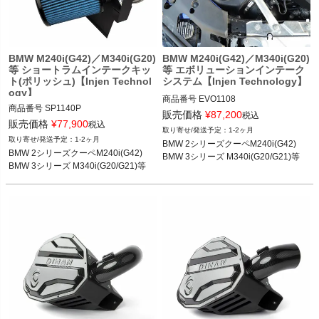
BMW M240i(G42)／M340i(G20)
BMW M240i(G42)／M340i(G20)
等 ショートラムインテークキッ
等 エボリューションインテーク
ト(ポリッシュ)【Injen Technol
システム【Injen Technology】
ogy】
商品番号
EVO1108

商品番号
SP1140P

EVO1108

販売価格
¥
87,200
税込
SP1140P

販売価格
¥
77,900
税込
1-2ヶ月
2T14：injSP1140P
〇BMW

1-2ヶ月
BMW 2シリーズクーペM240i(G42)

2シリーズクーぺ(G42) M240i xDrive 2
BMW 2シリーズクーペM240i(G42)

BMW 3シリーズ M340i(G20/G21)等
1-

BMW 3シリーズ M340i(G20/G21)等
3シリーズ(G20/G21) M340i XDrive 19
-

4シリーズ(G22/G23/G26) M440i xDriv
e 20-

2T14：injEVO1108