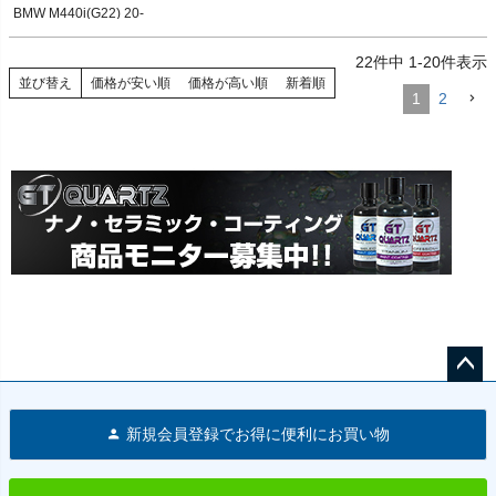
BMW M440i(G22) 20-

BMW M240i(G42) 21-

等、B58エンジン搭載車
BMW M340i(G20,G21) 19-

22
件中
1
-
20
件表示
BMW M440i(G22,G23,G26) 20-

BMW M140i(F20) 16-19

並び替え
価格が安い順
価格が高い順
新着順
1
2
BMW M240i(F22) 16-21

BMW 340i(F30,F31) 15-19

BMW 440i(F32,F33,F36) 16-20
ペー
ジト
新規会員登録でお得に便利にお買い物
ップ
へ