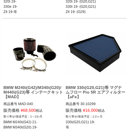
320i 19-

320i 19- (G20,G21)

BMW330e 19-	

330e 19-	

330i 19- (G20,G21)

BMW330i 19-	

Z4 19-等
Z4 19- (G29)

BMW330ixDrive 19-	

Toyota Supra 19-等
BMWM340i 19-	

BMWM340ixDrive 19-	

BMWZ4 19-

Toyota GR Supra 20
BMW M240i(G42)/M340i(G20)/
BMW 330i(G20,G21)等 マグナ
M440i(G23)等 インテークキット
ムフロー Pro 5R エアフィルター
【MAD】
【aFe】
商品番号
MAD-040

商品番号
30-10299

MAD-040

30-10299

販売価格
¥
68,500
販売価格
¥
16,000
税込
税込
1～2か月
1-2ヶ月
※メーカーSKU：　MAD-1040　と記
Turn14で在庫僅少な場合はVIVIDから
BMW M240i(G42) 21-

330i(G20,G21) 19-

載あり

取って下さい
BMW M340i(G20) 19-

等