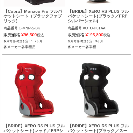
【Cobra】Monaco Pro フルバ
【BRIDE】XERO RS PLUS フル
ケットシート（ブラックファブ
バケットシート(ブラック／FRP
リック)
シルバーシェル)
商品番号
C-MNP-S-BK

商品番号
AUTO-H01AAF

C_MNP-S-BK

販売価格
¥
96,500
販売価格
¥
195,800
税込
税込
ブラック品番：H01AAF

1~2ヶ月
3ヶ月
12VIVID"C MNP-S-BK"
各メーカー各車種用
各メーカー各車種
各メーカー各車種
【BRIDE】XERO RS PLUS フル
【BRIDE】XERO RS PLUS フル
バケットシート(レッド／FRPシ
バケットシート(ブラック／スー