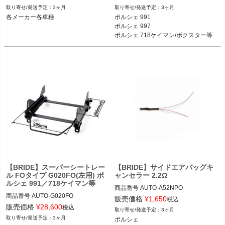
ブラック品番：H01BBR

メーカー品番：G019FO

3ヶ月
3ヶ月
各メーカー各車種
ポルシェ 991

各メーカー各車種
各メーカー各車種
ポルシェ 997

ポルシェ 718ケイマン/ボクスター等
【BRIDE】スーパーシートレー
【BRIDE】サイドエアバッグキ
ル FOタイプ G020FO(左用) ポ
ャンセラー 2.2Ω
ルシェ 991／718ケイマン等
商品番号
AUTO-A52NPO

商品番号
AUTO-G020FO

販売価格
¥
1,650
税込
メーカー品番：A52NPO

販売価格
¥
28,600
税込
3ヶ月
メーカー品番：G020FO

3ヶ月
ポルシェ

ポルシェ
