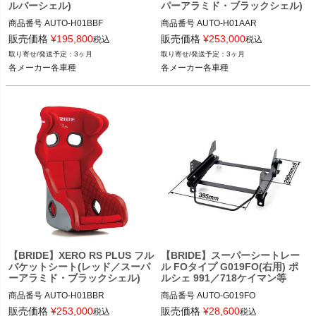
ルバーシェル)
パーアラミド・ブラックシェル)
商品番号
AUTO-H01BBF

商品番号
AUTO-H01AAR

販売価格
¥
195,800
販売価格
¥
253,000
税込
税込
レッド品番：H01AAF

ブラック品番：H01AAR

3ヶ月
3ヶ月
各メーカー各車種
各メーカー各車種
各メーカー各車種
各メーカー各車種
【BRIDE】XERO RS PLUS フル
【BRIDE】スーパーシートレー
バケットシート(レッド／スーパ
ル FOタイプ G019FO(右用) ポ
ーアラミド・ブラックシェル)
ルシェ 991／718ケイマン等
商品番号
AUTO-H01BBR

商品番号
AUTO-G019FO

販売価格
¥
253,000
販売価格
¥
28,600
税込
税込