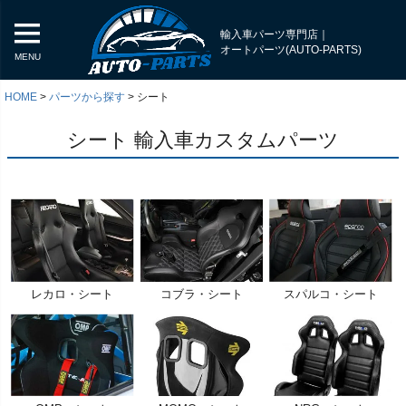
輸入車パーツ専門店｜
オートパーツ(AUTO-PARTS)
MENU
HOME
パーツから探す
シート
シート 輸入車カスタムパーツ
レカロ・シート
コブラ・シート
スパルコ・シート
く
く
く