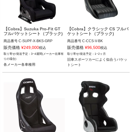
【Cobra】Suzuka Pro-Fit GT
【Cobra】クラシック CS フルバ
フルバケットシート（ブラック)
ケットシート（ブラック)
商品番号
C-SUPF-X-BKS-GRP

商品番号
C-CCS-V-BK

C_SUPF-X-BKS-GRP

C_CCS-V-BK

販売価格
¥
249,000
販売価格
¥
96,500
税込
税込
3~4週間(メーカー在庫有
1~2ヶ月
12FVD  "FVD 521 9XX 01SGT"

12VIVID"C CCS-V-BK"
りの場合)
旧車スポーツカーによく似合うバケッ
12VIVID"C SUPF-X-BKS-GRP"
各メーカー各車種用
トシート