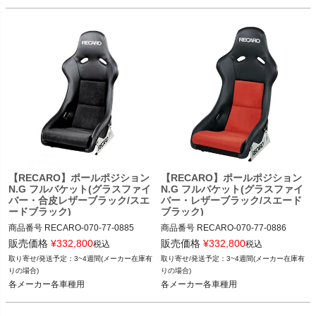
【RECARO】ポールポジション
【RECARO】ポールポジション
N.G フルバケット(グラスファイ
N.G フルバケット(グラスファイ
バー・合皮レザーブラック/スエ
バー・レザーブラック/スエード
ードブラック)
ブラック)
商品番号
RECARO-070-77-0885

商品番号
RECARO-070-77-0886

RECARO-070_77_0885

RECARO-070_77_0886

販売価格
¥
332,800
販売価格
¥
332,800
税込
税込
3~4週間(メーカー在庫有
3~4週間(メーカー在庫有
12TGW"RECARO-070.77.0885"
12TGW"RECARO-070.77.0886"
りの場合)
りの場合)
各メーカー各車種用
各メーカー各車種用