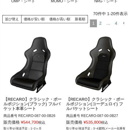
OMP・シート
MOMO・シート
NRG・シート
く
70
件中
1
-
20
件表示
く
並び替え
価格が安い順
価格が高い順
新着順
1
2
…
4
く
【RECARO】クラシック・ポー
【RECARO】クラシック・ポー
ルポジション(ブラック) フルバ
ルポジション(コーデュロイ) フ
ケット本革シート
ルバケットシート
商品番号
RECARO-087-00-0B26

商品番号
RECARO-087-00-0B27

RECARO-087.00.0B26

RECARO-087.00.0B27

販売価格
¥
544,700
販売価格
¥
535,800
税込
税込
1~2ヶ月
3~4週間(メーカー在庫有