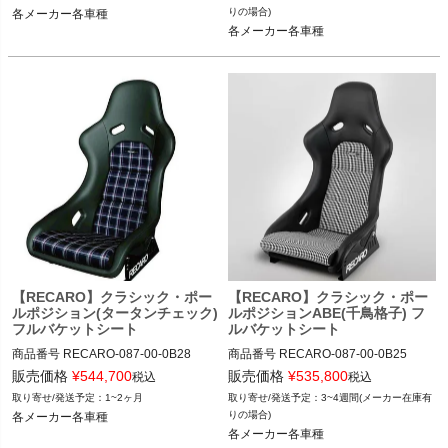
087-00-0B26

087-00-0B26

りの場合)
各メーカー各車種
各メーカー各車種
12VIVID"087.00.0B26"
12VIVID"087.00.0B26"
【RECARO】クラシック・ポー
【RECARO】クラシック・ポー
ルポジション(タータンチェック)
ルポジションABE(千鳥格子) フ
フルバケットシート
ルバケットシート
商品番号
RECARO-087-00-0B28

商品番号
RECARO-087-00-0B25

RECARO-087.00.0B28

RECARO-087.00.0B25

販売価格
¥
544,700
販売価格
¥
535,800
税込
税込
1~2ヶ月
3~4週間(メーカー在庫有
087-00-0B28

087-00-0B25

りの場合)
各メーカー各車種
各メーカー各車種
12VIVID"087.00.0B28"
12VIVID"087.00.0B25"