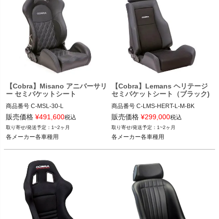
【Cobra】Misano アニバーサリ
【Cobra】Lemans ヘリテージ
ー セミバケットシート
セミバケットシート（ブラック)
商品番号
C-MSL-30-L

商品番号
C-LMS-HERT-L-M-BK

C_MSL-30-L

C_LMS-HERT-L-M-BK

販売価格
¥
491,600
販売価格
¥
299,000
税込
税込
1~2ヶ月
1~2ヶ月
12VIVID"C MSL-30-L"
12VIVID"C LMS-HERT-L-M-BK"
各メーカー各車種用
各メーカー各車種用