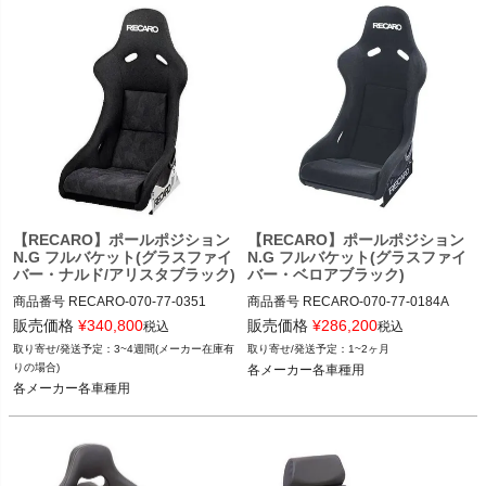
【RECARO】ポールポジション
【RECARO】ポールポジション
N.G フルバケット(グラスファイ
N.G フルバケット(グラスファイ
バー・ナルド/アリスタブラック)
バー・ベロアブラック)
商品番号
RECARO-070-77-0351

商品番号
RECARO-070-77-0184A

RECARO-070_77_0351

RECARO-070_77_0184A

販売価格
¥
340,800
販売価格
¥
286,200
税込
税込
3~4週間(メーカー在庫有
1~2ヶ月
12TGW"RECARO-070.77.0351"
12TGW"RECARO-070.77.0184A"
りの場合)
各メーカー各車種用
各メーカー各車種用