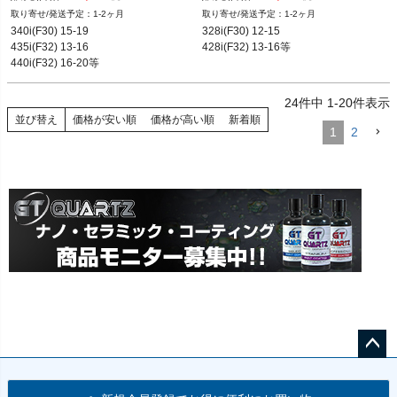
1-2ヶ月
1-2ヶ月
340i(F30) 15-19

328i(F30) 12-15

12BMR"34206797607.ZIM"
12BMR"34206797605.ZIM"
435i(F32) 13-16

428i(F32) 13-16等
440i(F32) 16-20等
24
件中
1
-
20
件表示
並び替え
価格が安い順
価格が高い順
新着順
1
2
ペー
ジト