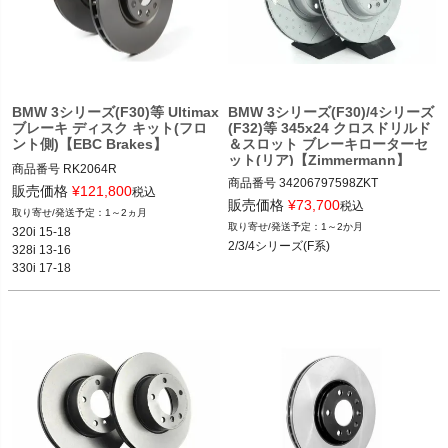
く
く
く
BMW 3シリーズ(F30)等 Ultimax
BMW 3シリーズ(F30)/4シリーズ
ブレーキ ディスク キット(フロ
(F32)等 345x24 クロスドリルド
ント側)【EBC Brakes】
＆スロット ブレーキローターセ
ット(リア)【Zimmermann】
商品番号
RK2064R

商品番号
34206797598ZKT

RK2064R

販売価格
¥
121,800
税込
34206797598ZKT

販売価格
¥
73,700
369
税込
1～2ヵ月
1～2か月
320i 15-18

BMW 2シリーズ(F22,F23) 14-20

2/3/4シリーズ(F系)
328i 13-16

BMW 3シリーズ(F系) 12-19

330i 17-18

BMW 4シリーズ(F系) 13-20
430i 17-19等