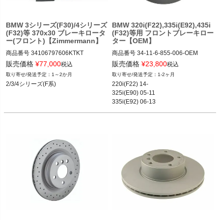
BMW 3シリーズ(F30)/4シリーズ
BMW 320i(F22),335i(E92),435i
(F32)等 370x30 ブレーキロータ
(F32)等用 フロントブレーキロー
ー(フロント)【Zimmermann】
ター【OEM】
商品番号
34106797606KTKT

商品番号
34-11-6-855-006-OEM

34106797606KTKT

34-11-6-855-006-OEM

販売価格
¥
77,000
販売価格
¥
23,800
税込
税込
1～2か月
1-2ヶ月
BMW 2シリーズ(F22,F23) 14-20

12BMR"34 11 6 855 006.OEM"
2/3/4シリーズ(F系)
220i(F22) 14-

BMW 3シリーズ(F系) 12-19

325i(E90) 05-11

BMW 4シリーズ(F系) 13-20
335i(E92) 06-13

435i(F32) 13-19等
