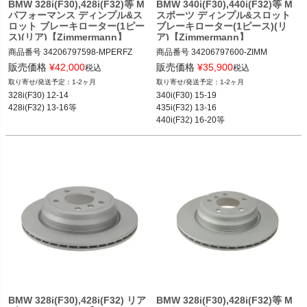
BMW 328i(F30),428i(F32)等 M
BMW 340i(F30),440i(F32)等 M
パフォーマンス ディンプル&ス
スポーツ ディンプル&スロット
ロット ブレーキローター(1ピー
ブレーキローター(1ピース)(リ
ス)(リア)【Zimmermann】
ア)【Zimmermann】
商品番号
34206797598-MPERFZ

商品番号
34206797600-ZIMM

34206797598-MPERFZ
34206797600-Zimm

販売価格
¥
42,000
販売価格
¥
35,900
税込
税込
1-2ヶ月
1-2ヶ月
328i(F30) 12-14

340i(F30) 15-19

12BMR"34206797600.Zimm"
428i(F32) 13-16等
435i(F32) 13-16

440i(F32) 16-20等
BMW 328i(F30),428i(F32) リア
BMW 328i(F30),428i(F32)等 M