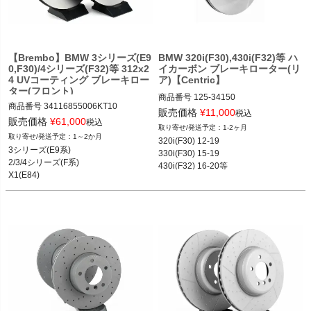
【Brembo】BMW 3シリーズ(E9
BMW 320i(F30),430i(F32)等 ハ
0,F30)/4シリーズ(F32)等 312x2
イカーボン ブレーキローター(リ
4 UVコーティング ブレーキロー
ア)【Centric】
ター(フロント)
商品番号
125-34150

商品番号
34116855006KT10

125-34150

販売価格
¥
11,000
税込
34116855006KT10

販売価格
¥
61,000
税込
1-2ヶ月
1～2か月
320i(F30) 12-19

BMW 3シリーズ(E9系) 05-13

12BMR"125.34150"
3シリーズ(E9系)

330i(F30) 15-19

BMW 2シリーズ(F22,F23) 14-20

2/3/4シリーズ(F系)

430i(F32) 16-20等
BMW 3シリーズ(F系) 12-19

X1(E84)
BMW 4シリーズ(F系) 13-20

BMW X1(E84) 09-15