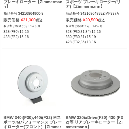
ブレーキローター【Zimmerman
スポーツ ブレーキローター(リ
n】
ア)【Zimmermann】
商品番号
34216864900-3

商品番号
34216864899ZIMP337A

34216864900-3
34216864899-ZIM-P337A

販売価格
¥
21,000
販売価格
¥
20,500
税込
税込
1-2ヶ月
1-2ヶ月
328i(F30) 12-15

328i(F30,31,34) 12-16

12BMR"34216864899.ZIM-P337A"
428i(F32) 15-16
330i(F30,31) 15-19

428i(F32,36) 13-16

430i(F32,36) 16-20等
BMW 340i(F30),440i(F32) Mス
BMW 320ixDrive(F30),430i(F3
ポーツ/Mパフォーマンス ブレー
2)等 リアブレーキローター【Zi
キローター(フロント)【Zimmer
mmermann】