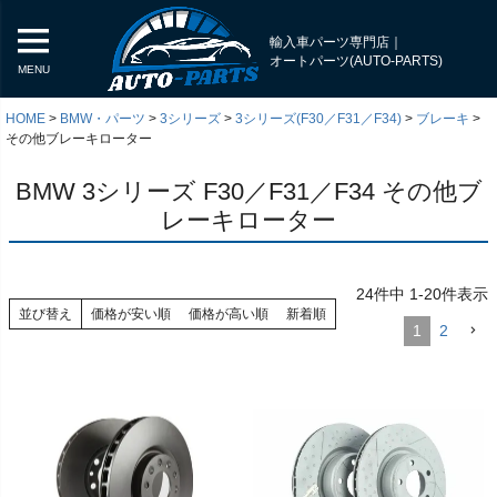
輸入車パーツ専門店｜
オートパーツ(AUTO-PARTS)
MENU
HOME
BMW・パーツ
3シリーズ
3シリーズ(F30／F31／F34)
ブレーキ
その他ブレーキローター
BMW 3シリーズ F30／F31／F34 その他ブ
レーキローター
24
件中
1
-
20
件表示
並び替え
価格が安い順
価格が高い順
新着順
1
2
く
く
く