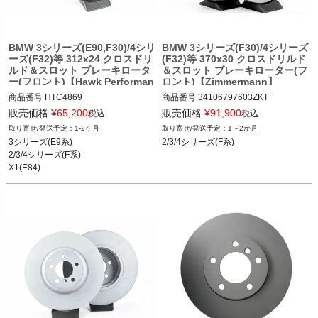
BMW 3シリーズ(E90,F30)/4シリ
BMW 3シリーズ(F30)/4シリーズ
ーズ(F32)等 312x24 クロスドリ
(F32)等 370x30 クロスドリルド
ルド＆スロット ブレーキロータ
＆スロット ブレーキローター(フ
ー(フロント)【Hawk Performan
ロント)【Zimmermann】
ce】
商品番号
HTC4869

商品番号
34106797603ZKT

HTC4869

34106797603ZKT

販売価格
¥
65,200
販売価格
¥
91,900
税込
税込
1-2ヶ月
1～2か月
BMW 3シリーズ(E9系) 05-13

BMW 2シリーズ(F22,F23) 14-20

3シリーズ(E9系)

2/3/4シリーズ(F系)
BMW 2シリーズ(F22,F23) 14-20

BMW 3シリーズ(F系) 12-19

2/3/4シリーズ(F系)

BMW 3シリーズ(F系) 12-19

BMW 4シリーズ(F系) 13-20
X1(E84)
BMW 4シリーズ(F系) 13-20

BMW X1(E84) 09-15

2T14：hawkHTC4869