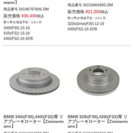
mann】
商品番号
34216864900-ZIM

商品番号
34106797606-ZIM

34216864900-ZIM

販売価格
¥
21,000
税込
34106797606-ZIM

販売価格
¥
36,400
税込
1-2ヶ月
1-2ヶ月
320ixDrive(F30) 12-19

12BMR"34216864900.ZIM"
340i(F30) 15-19

430i(F32) 16-20等
12BMR"34106797606.ZIM"
435i(F32) 13-16

440i(F32) 16-20等
BMW 340i(F30),440i(F32)等 リ
BMW 328i(F30),428i(F32)等 リ
アブレーキローター【Zimmerm
アブレーキローター【Zimmerm
ann】
ann】