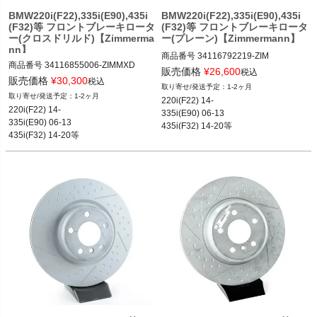
BMW220i(F22),335i(E90),435i
BMW220i(F22),335i(E90),435i
(F32)等 フロントブレーキロータ
(F32)等 フロントブレーキロータ
ー(クロスドリルド)【Zimmerma
ー(プレーン)【Zimmermann】
nn】
商品番号
34116792219-ZIM

商品番号
34116855006-ZIMMXD

34116792219-Zimmermann

販売価格
¥
26,600
税込
34116855006-ZIMMXD

販売価格
¥
30,300
税込
1-2ヶ月
1-2ヶ月
220i(F22) 14-

12BMR"34116792219.Zimmermann"
220i(F22) 14-

335i(E90) 06-13

12BMR"34116855006.ZIMMXD"
335i(E90) 06-13

435i(F32) 14-20等
435i(F32) 14-20等