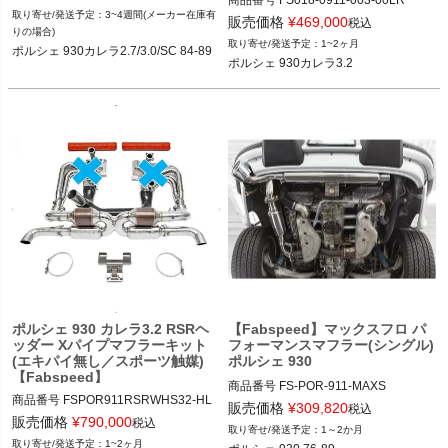
商品番号
FS018-0911-003-00LR

12FVD：FVD MK9 110 04

3~4週間(メーカー在庫有
12FAB：018-0911-003-00LR

販売価格
¥
469,000
税込
りの場合)
ポルシェ 930カレラ 84-89
1~2ヶ月
ポルシェ 930カレラ2.7/3.0/SC 84-89
特注。通常は単体注文不可。要メール
ポルシェ 930カレラ3.2
発注。

ポルシェ 930カレラ3.2 84-89
ポルシェ 930 カレラ3.2 RSRヘ
【Fabspeed】マックスフロ パ
ッダー Xパイプマフラーキット
フォーマンスマフラー(シングル)
(エキパイ無し／スポーツ触媒)
ポルシェ 930
【Fabspeed】
商品番号
FS-POR-911-MAXS

商品番号
FSPOR911RSRWHS32-HL

FS_POR_911_MAXS

販売価格
¥
309,820
税込
販売価格
¥
790,000
12FAB"FS.POR.911.MAXS"

税込
1～2か月
特注品。要メール見積もり。通常発注
Select Outlet Type: Required

1~2ヶ月