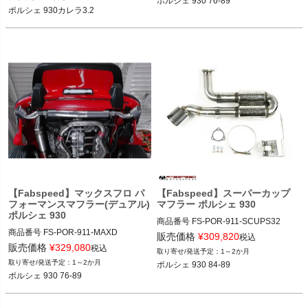
ポルシェ 930 76-89
不可。

Single Outlet

ポルシェ 930カレラ3.2
全部セットの場合の仕様は下記の通り
です。

ポルシェ 930 76-89
12FAB品番：FS.POR.911.RSRWHS3
2

・Select Heat Exchange Option: 1984
-1989(3.2L) With Heat

・Add Optional Sport Cats: Add Sport 
Cats

・Select Tip Option: Competition Muffl
er Outlets

・Add OEM Porsche Oil Lines (Neces
sary For Installation On 3.2L Carrera 
Only): Carrera 3.2L Factory/OEM Oil Li
ne Kit - FS.POR.911.32OLK

【Fabspeed】マックスフロ パ
【Fabspeed】スーパーカップ
フォーマンスマフラー(デュアル)
マフラー ポルシェ 930
ポルシェ 930カレラ3.2 84-89
ポルシェ 930
商品番号
FS-POR-911-SCUPS32

商品番号
FS-POR-911-MAXD

FS_POR_911_SCUPS32

販売価格
¥
309,820
税込
FS_POR_911_MAXD

12FAB"FS.POR.911.SCUPS32"

販売価格
¥
329,080
税込
1～2か月
12FAB"FS.POR.911.MAXD"

Select Year: Required

1～2か月
ポルシェ 930 84-89
Select Outlet Type: Required

(1984-1989) 3.2L

ポルシェ 930 76-89
Dual Outlet

ポルシェ 930 84-89
ポルシェ 930 76-89