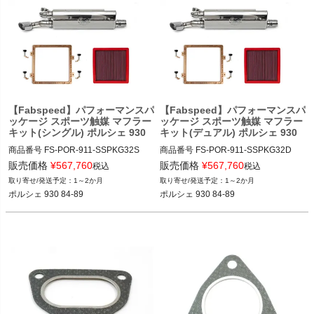
【Fabspeed】パフォーマンスパ
【Fabspeed】パフォーマンスパ
ッケージ スポーツ触媒 マフラー
ッケージ スポーツ触媒 マフラー
キット(シングル) ポルシェ 930
キット(デュアル) ポルシェ 930
商品番号
FS-POR-911-SSPKG32S

商品番号
FS-POR-911-SSPKG32D

FS_POR_911_SSPKG32S

FS_POR_911_SSPKG32D

販売価格
¥
567,760
販売価格
¥
567,760
税込
税込
12FAB"FS.POR.911.SSPKG32S"

12FAB"FS.POR.911.SSPKG32D"

1～2か月
1～2か月
Select Outlet Type: Required

Select Outlet Type: Required

ポルシェ 930 84-89
ポルシェ 930 84-89
Single Outlet

Dual Outlet

Include DME Upgrade?: Required

Include DME Upgrade?: Required

Do Not Include DME

Do Not Include DME

Select Application: Required

Select Application: Required

STREET - Includes Sport Cats

STREET - Includes Sport Cats

ポルシェ 930 84-89
ポルシェ 930 84-89