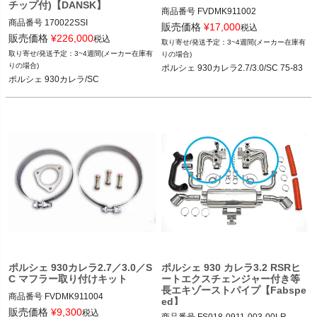
チップ付)【DANSK】
商品番号
FVDMK911002

商品番号
170022SSI

販売価格
¥
17,000
税込
12FVD：FVD MK9 110 02

販売価格
¥
226,000
税込
3~4週間(メーカー在庫有
12FVD：170 022 SSI

3~4週間(メーカー在庫有
りの場合)
ポルシェ 930カレラ/SC 74-89
りの場合)
ポルシェ 930カレラ2.7/3.0/SC 75-83
ポルシェ 930カレラ/SC 74-89
ポルシェ 930カレラ/SC
ポルシェ 930カレラ2.7／3.0／S
ポルシェ 930 カレラ3.2 RSRヒ
C マフラー取り付けキット
ートエクスチェンジャー付き等
長エキゾーストパイプ【Fabspe
商品番号
FVDMK911004

ed】
販売価格
¥
9,300
税込