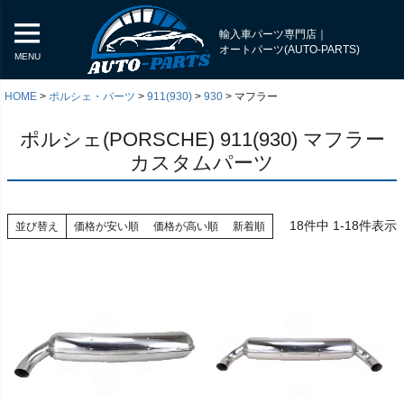
輸入車パーツ専門店｜
オートパーツ(AUTO-PARTS)
MENU
HOME
ポルシェ・パーツ
911(930)
930
マフラー
ポルシェ(PORSCHE) 911(930) マフラー
カスタムパーツ
18
件中
1
-
18
件表示
並び替え
価格が安い順
価格が高い順
新着順
く
く
く