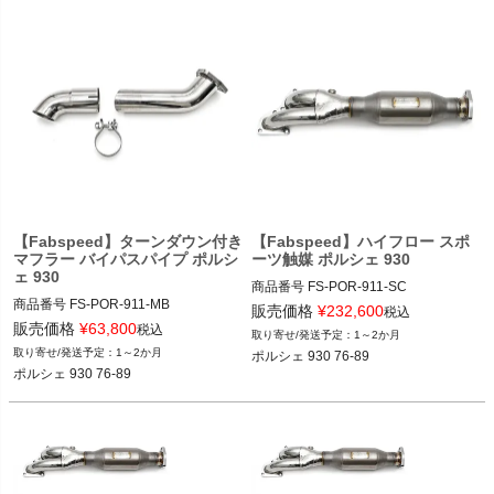
【Fabspeed】ターンダウン付き
【Fabspeed】ハイフロー スポ
マフラー バイパスパイプ ポルシ
ーツ触媒 ポルシェ 930
ェ 930
商品番号
FS-POR-911-SC

商品番号
FS-POR-911-MB

FS_POR_911_SC

販売価格
¥
232,600
税込
FS_POR_911_MB

12FAB"FS.POR.911.SC"

販売価格
¥
63,800
税込
1～2か月
12FAB"FS.POR.911.MB"

1～2か月
ポルシェ 930 76-89
ポルシェ 930 76-89
ポルシェ 930 76-89
ポルシェ 930 76-89