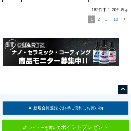
182
件中
1
-
20
件表示
1
2
…
10
ペー
ジト
新規会員登録でお得に便利にお買い物
ップ
へ
ポイントプレゼント
レビューを書いて