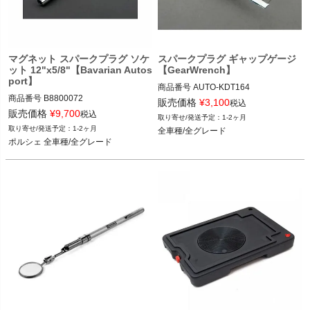
マグネット スパークプラグ ソケ
スパークプラグ ギャップゲージ
ット 12"x5/8"【Bavarian Autos
【GearWrench】
port】
商品番号
AUTO-KDT164

商品番号
B8800072

KDT164

販売価格
¥
3,100
税込
B8800072

販売価格
¥
9,700
税込
1-2ヶ月
全車種/全グレード
1-2ヶ月
全車種/全グレード
ポルシェ 全車種/全グレード