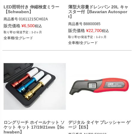
LED照明付き 伸縮検査ミラー
薄型大容量ドレンパン 20L キャ
【Schwaben】
スター付【Bavarian Autospor
t】
商品番号
0161121SCH02A

商品番号
B8800085

0161121SCH02A

販売価格
¥
6,500
税込
B8800085

販売価格
¥
22,700
税込
1-2ヶ月
全車種/全グレード
1-2ヶ月
全車種/全グレード
全車種/全グレード
全車種/全グレード
ロングリーチ ホイールナット ソ
デジタル タイヤ プレッシャー ゲ
ケット キット 17/19/21mm【Sc
ージ【ES】
hwaben】