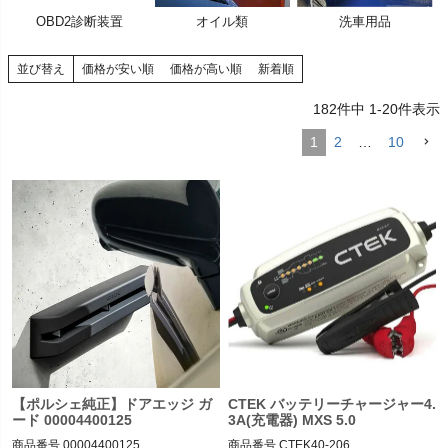
OBD2診断装置
オイル類
洗車用品
く
く
並び替え
価格が安い順
価格が高い順
新着順
く
182
件中
1
-
20
件表示
1
2
…
10
【ポルシェ純正】ドアエッジ ガ
CTEK バッテリーチャージャー4.
ード 00004400125
3A(充電器) MXS 5.0
商品番号
00004400125

商品番号
CTEK40-206
