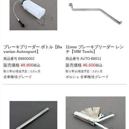
ブレーキブリーダー ボトル【Ba
11mm ブレーキブリーダー レン
varian Autosport】
チ【VIM Tools】
商品番号
B8800002

商品番号
AUTO-BB511

B8800002

BB511

販売価格
¥
8,800
販売価格
¥
6,600
税込
税込
1-2ヶ月
1-2ヶ月
全車種/全グレード
ポルシェ 全車種/全グレード