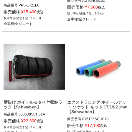
商品番号
AUTO-ESI162

商品番号
PPS-1721LC

ESI162

販売価格
¥
7,600
税込
PPS-1721LC

販売価格
¥
15,400
税込
1-2ヶ月
全車種/全グレード
1-2ヶ月
全車種/全グレード
全車種/全グレード
全車種/全グレード
壁掛け ホイール＆タイヤ収納ラ
エクストラロング ホイールナッ
ック【Schwaben】
ト ソケット キット 17/19/21mm
【Schwaben】
商品番号
003638SCH01A

商品番号
016136SCH01A

003638SCH01A

販売価格
¥
22,300
税込
016136SCH01A

販売価格
¥
17,100
税込
1-2ヶ月
全車種/全グレード
1-2ヶ月