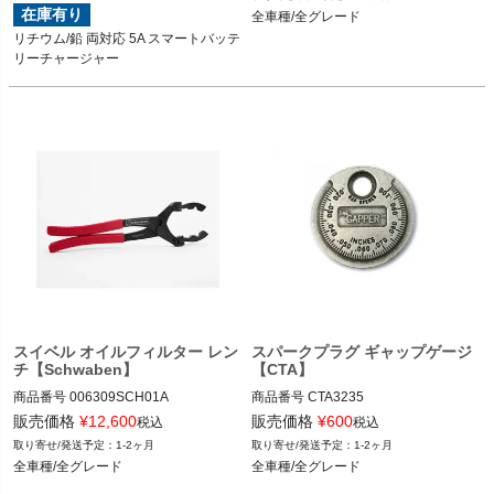
G5JP
全車種/全グレード
在庫有り
全車種/全グレード
リチウム/鉛 両対応 5A スマートバッテ
リーチャージャー
スイベル オイルフィルター レン
スパークプラグ ギャップゲージ
チ【Schwaben】
【CTA】
商品番号
006309SCH01A

商品番号
CTA3235

006309SCH01A

CTA3235

販売価格
¥
12,600
販売価格
¥
600
税込
税込
1-2ヶ月
1-2ヶ月
全車種/全グレード
全車種/全グレード