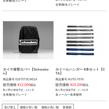
全車種/全グレード
全車種/全グレード
全車種/全グレード
タイヤ保管カバー【Schwabe
ホイールハンガー 8本セット【C
n】
TA】
商品番号
016757SCH01A

商品番号
AUTO-7076

016757SCH01A

7076

販売価格
¥
12,000
販売価格
¥
24,200
税込
税込
1-2ヶ月
1～2か月
全車種/全グレード
各メーカー各車種用
全車種/全グレード
各メーカー各車種用
並び替え
価格が安い順
価格が高い順
新着順