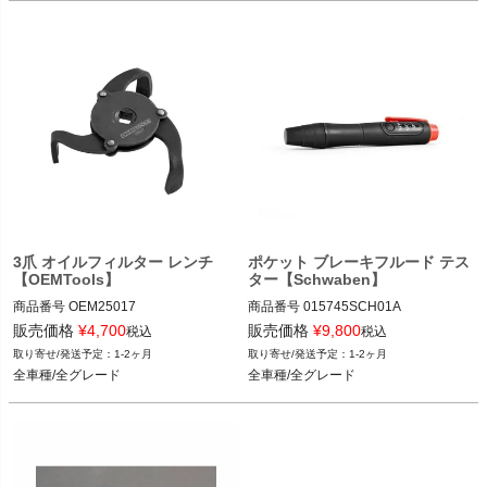
3爪 オイルフィルター レンチ
ポケット ブレーキフルード テス
【OEMTools】
ター【Schwaben】
商品番号
OEM25017

商品番号
015745SCH01A

OEM25017

015745SCH01A

販売価格
¥
4,700
販売価格
¥
9,800
税込
税込
1-2ヶ月
1-2ヶ月