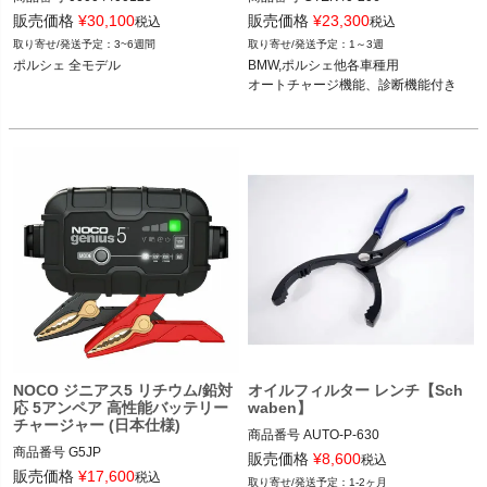
CTEK40-206

販売価格
¥
30,100
販売価格
¥
23,300
税込
税込
3~6週間
1～3週
ポルシェ  全モデル

12ECS->2AMA
ポルシェ 全モデル

BMW,ポルシェ他各車種用

他メーカー 各モデル
オートチャージ機能、診断機能付き
NOCO ジニアス5 リチウム/鉛対
オイルフィルター レンチ【Sch
応 5アンペア 高性能バッテリー
waben】
チャージャー (日本仕様)
商品番号
AUTO-P-630

商品番号
G5JP

P-630

販売価格
¥
8,600
税込
旧型番：GENIUS5

販売価格
¥
17,600
税込
1-2ヶ月