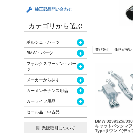
純正部品問い合わせ
カテゴリから選ぶ
開く
ポルシェ・パーツ
並び替え
価格が安い
開く
BMW・パーツ
フォルクスワーゲン・パー
開く
ツ
開く
メーカーから探す
開く
カーメンテナンス用品
開く
カーライフ用品
セール品・中古品
BMW 323i/325i/330
キャットバックマフラ
業販取引について
Typeサウンド(デ