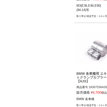
M3(E36,E46,E90)

(94-14)等
1-2ヶ月
BMW 各車種用 エ
トクランプカプラー 
【HJS】
商品番号
18307536426
18307536426_HJS

販売価格
¥
6,700
税込
12BMR"118307536426
BMW 各車種
1-2ヶ月