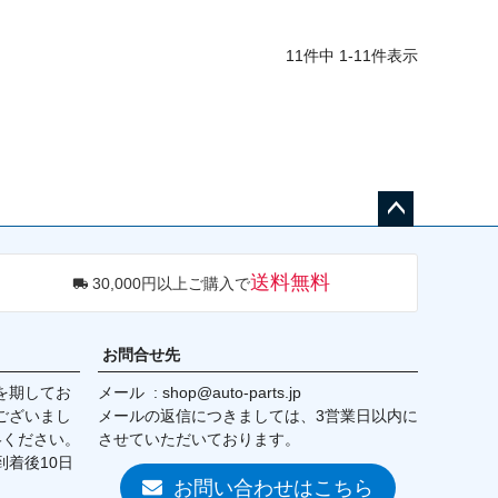
11
件中
1
-
11
件表示
ペー
ジト
送料無料
30,000円以上ご購入で
ップ
へ
お問合せ先
を期してお
メール
shop@auto-parts.jp
ございまし
メールの返信につきましては、3営業日以内に
絡ください。
させていただいております。
着後10日
お問い合わせはこちら