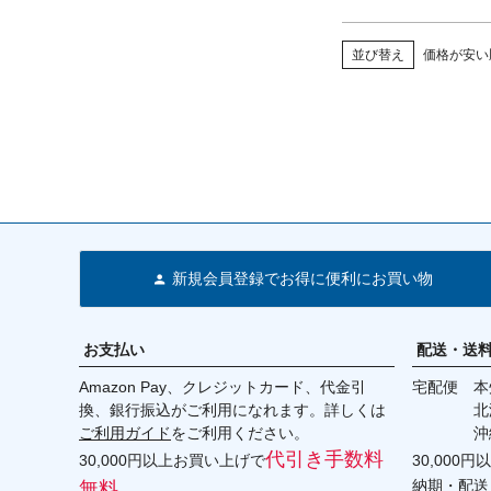
並び替え
価格が安い
新規会員登録でお得に便利にお買い物
お支払い
配送・送
Amazon Pay、クレジットカード、代金引
宅配便 本州
換、銀行振込がご利用になれます。詳しくは
北海道・
ご利用ガイド
をご利用ください。
沖縄 2
代引き手数料
30,000円以上お買い上げで
30,000
納期・配送
無料