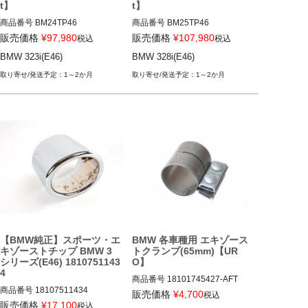
t】
t】
商品番号
BM24TP46

商品番号
BM25TP46

BM24TP46

BM25TP46

販売価格
¥
97,980
販売価格
¥
107,980
税込
税込
BMW 323i(E46)
BMW 328i(E46)
BMW 323i(E46) 98-06
BMW 328i(E46) 98-06
1～2か月
1～2か月
【BMW純正】スポーツ・エ
BMW 各車種用 エキゾース
キゾーストチップ BMW 3
トクランプ(65mm)【UR
シリーズ(E46) 1810751143
O】
4
商品番号
18101745427-AFT

商品番号
18107511434

18101745427_Aftermarket

販売価格
¥
4,700
税込
12BMR"18101745427.Aftermar
販売価格
¥
17,100
税込