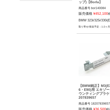
ップ)【Borla】
商品番号
bor140084

販売価格
¥
452,100
BMW 323i/325i/330i(E4
BMW 323i/325i/330i(E
1-2ヶ月
【BMW純正】M3(E
6・E90)用 エキゾ
ウンティングブラケッ
207839657
商品番号
18207839657

18207839657
販売価格
¥
36,500
税