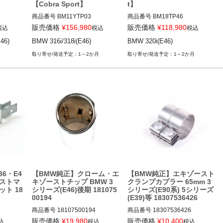
【Cobra Sport】
t】
商品番号
BM11YTP03

商品番号
BM18TP46

BM11YTP03

BM18TP46

販売価格
¥
156,980
販売価格
¥
118,980
税込
税込
税込
6) 01-06
46)
BMW 316i/318i(E46)
BMW 320i(E46)
BMW 316i/318i(E46) 98-06
BMW 320i(E46) 98-06
1～2か月
1～2か月
36・E4
【BMW純正】クローム・エ
【BMW純正】エキゾースト
ーストマ
キゾーストチップ BMW 3
クランプカプラー 65mm 3
ト 18
シリーズ(E46)後期 181075
シリーズ(E90系) 5シリーズ
00194
(E39)等 18307536426
商品番号
18107500194

商品番号
18307536426

18307536426
販売価格
¥
19,980
販売価格
¥
10,400
込
税込
税込