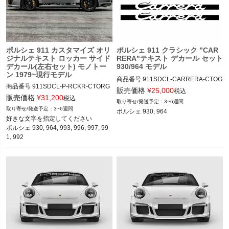
ポルシェ 911 カスタマイズ オリ
ポルシェ 911 クラシック ”CAR
ジナルテキスト ロッカー サイド
RERA"テキスト デカール セット
デカール(左右セット) モノトー
930/964 モデル
ン 1979~現行モデル
商品番号
911SDCL-CARRERA-CTOG

商品番号
911SDCL-P-RCKR-CTORG

911SDCL-CARRERA-CSTMORG

販売価格
¥
25,000
税込
911SDCL-PRSCH-RCKR-CSTMORG

販売価格
¥
31,200
税込
3~6週間
12ADS SKU: 無
3~6週間
ポルシェ 930, 964

好きな文字を指定してください

12ADS SKU: 無 "ROCKER SIDE STRI
ポルシェ 930, 964, 993, 996, 997, 99
PES CUSTOMS TEXT CARRERA"
1, 992
