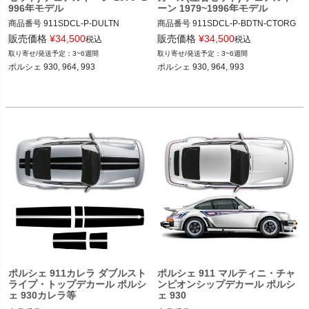
996年モデル
ーン 1979~1996年モデル
商品番号
911SDCL-P-DULTN

商品番号
911SDCL-P-BDTN-CTORG

911SDCL-PRSCH-BLDMNT-DULTN

911SDCL-PRSCH-BLDDULTN-CSTM
販売価格
¥
34,500
販売価格
¥
34,500
税込
税込
ORG

3~6週間
3~6週間
12ADS"BOLD SIDE STRIPES IN TWO 
ポルシェ 930, 964, 993

ポルシェ 930, 964, 993

COLORS CARRERA 1979-1996"

12ADS SKU: 無
12ADS SKU: 無 "BOLD SIDE STRIPE
S IN TWO COLORS CARRERA 1979-
1996"
ポルシェ 911カレラ ダブルスト
ポルシェ 911 マルティニ・チャ
ライプ・トップデカール ポルシ
ンピオンシップデカール ポルシ
ェ 930カレラ等
ェ 930