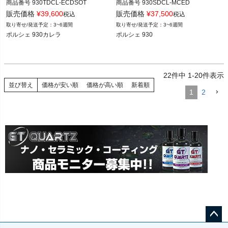
商品番号
930TDCL-ECDSOT

商品番号
930SDCL-MCED

販売価格
¥
39,600
販売価格
¥
37,500
税込
税込
12ADS SKU: 無

12ADS SKU: 無

3~6週間
3~6週間
EXCLUSIVE CONTOURED DOUBLE 
MARTINI CHAMPIONSHIP EDITION D
ポルシェ 930カレラ

STRIPES OVER THE TOP

ECALS

FOR CLASSIC CARRERA
FOR PORSCHE 930
22
件中
1
-
20
件表示
並び替え
価格が安い順
価格が高い順
新着順
1
2
ペー