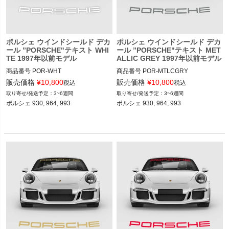
ポルシェ ウインドシールド デカ
ポルシェ ウインドシールド デカ
ール ”PORSCHE"テキスト WHI
ール ”PORSCHE"テキスト MET
TE 1997年以前モデル
ALLIC GREY 1997年以前モデル
商品番号
POR-WHT

商品番号
POR-MTLCGRY

POR-WHT

POR-MTLCGRY

販売価格
¥
10,800
販売価格
¥
10,800
税込
税込
12ADS "Anthracite Metallic Gloss"

3~6週間
3~6週間
12ADS SKU: 無
ポルシェ 930, 964, 993

12ADS SKU: 無