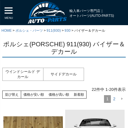
輸入車パーツ専門店｜
オートパーツ(AUTO-PARTS)
MENU
HOME
ポルシェ・パーツ
911(930)
930
バイザー＆デカール
ポルシェ(PORSCHE) 911(930) バイザー＆
デカール
ウインドシールド デ
サイドデカール
カール
22
件中
1
-
20
件表示
並び替え
価格が安い順
価格が高い順
新着順
1
2
く
く
く