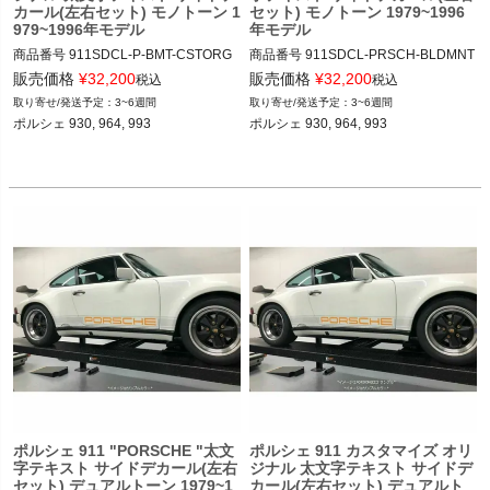
カール(左右セット) モノトーン 1
セット) モノトーン 1979~1996
979~1996年モデル
年モデル
商品番号
911SDCL-P-BMT-CSTORG

商品番号
911SDCL-PRSCH-BLDMNT

911SDCL-PRSCH-BLDMNT-CSTMO
911SDCL-PRSCH-BLDMNT

販売価格
¥
32,200
販売価格
¥
32,200
税込
税込
RG

3~6週間
3~6週間
12ADS SKU: 無
ポルシェ 930, 964, 993

ポルシェ 930, 964, 993

12ADS SKU: 無
ポルシェ 911 "PORSCHE "太文
ポルシェ 911 カスタマイズ オリ
字テキスト サイドデカール(左右
ジナル 太文字テキスト サイドデ
セット) デュアルトーン 1979~1
カール(左右セット) デュアルト