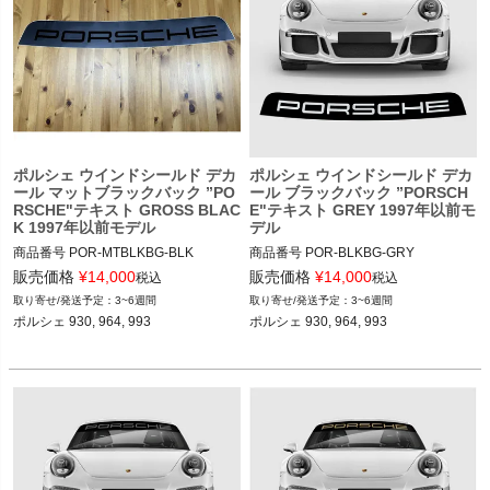
く
く
く
ポルシェ ウインドシールド デカ
ポルシェ ウインドシールド デカ
ール マットブラックバック ”PO
ール ブラックバック ”PORSCH
RSCHE"テキスト GROSS BLAC
E"テキスト GREY 1997年以前モ
K 1997年以前モデル
デル
商品番号
POR-MTBLKBG-BLK

商品番号
POR-BLKBG-GRY

POR-MTBLKBG-BLK

POR-BLKBG-GRY

販売価格
¥
14,000
販売価格
¥
14,000
税込
税込
3~6週間
3~6週間
12ADS SKU: 無
12ADS SKU: 無
ポルシェ 930, 964, 993

ポルシェ 930, 964, 993
