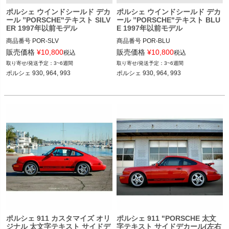
ポルシェ ウインドシールド デカ
ポルシェ ウインドシールド デカ
ール ”PORSCHE"テキスト SILV
ール ”PORSCHE"テキスト BLU
ER 1997年以前モデル
E 1997年以前モデル
商品番号
POR-SLV

商品番号
POR-BLU

POR-SLV

POR-BLU

販売価格
¥
10,800
販売価格
¥
10,800
税込
税込
12ADS "Silver Metallic Gloss

3~6週間
3~6週間
"

12ADS SKU: 無
ポルシェ 930, 964, 993

12ADS SKU: 無
ポルシェ 911 カスタマイズ オリ
ポルシェ 911 "PORSCHE 太文
ジナル 太文字テキスト サイドデ
字テキスト サイドデカール(左右