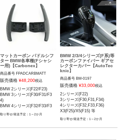
Z4 全グレード(G29) 

BMW 6シリーズ(F06,F12.F13)

BMW X2(F39)

BMW X3(F25)

BMW X4(F26)

BMW X5 M(F85)

BMW X6 M(F86)

F系シャシー各車種用
マットカーボン パドルシフ
BMW 2/3/4シリーズ(F系)等
ター BMW各車種(Fシャシ
カーボンファイバー ギアセ
ー用)【Carbonex】
レクターカバー【AutoTec
knic】
商品番号
FPADCARBMATT

商品番号
BM-0197

FPADCARBMATT

販売価格
¥
48,200
税込
BM-0197

販売価格
¥
33,000
税込
BMW 2シリーズ(F22/F23)

BMW 2シリーズ(F22/F23) 14-21

2シリーズ(F22)

BMW 3シリーズ(F30/F31/F3
BMW 2シリーズ(F22,F23)

BMW 3シリーズ(F30/F31/F34) 1
3シリーズ(F30,F31,F34)

4)

BMW 3シリーズ(F30,F31,F34)

2-19

4シリーズ(F32,F33,F36)

BMW 4シリーズ(F32/F33/F3
BMW 4シリーズ(F32,F33.F36)

BMW 4シリーズ(F32/F33/F36) 1
X3(F25)/X5(F15) 等
6)

BMW 5シリーズ(F07,F10.F11)

3-19

1～2か月
BMW 5シリーズ(F10/F11)等
BMW 6シリーズ(F06,F12.F13)

BMW 5シリーズ(F10/F11) 10-17

1～2か月
BMW 7シリーズ(F01,F02)

BMW 6シリーズ(F12/F13) 11-19

BMW X3(F25)

BMW X2(F39) 18-

BMW X4(F26)

BMW X3(F25) 11-17
