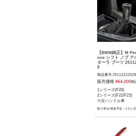
【BMW純正】M Per
nce シフト ノブ 
ターラ ブーツ 25112
9
商品番号
25112222529

25112222529

販売価格
¥
64,000
税
1シリーズ(F20)

1シリーズ:

2シリーズ(F22/F23)

全グレード(F20) 2011-2
※左ハンドル車
2シリーズ:

全グレード(F22/F23) 201
1-2ヶ月
※左ハンドル車