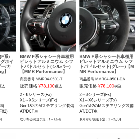
(F系)
BMW F系シャシー各車種用
BMW F系シャシー各車種用
ングホイ
ビレットアルミニウム シフ
ビレットアルミニウム シフ
ー/カ
トパドルセット(シルバー)
トパドルセット(グレー)【M
ng】
【MMR Performance】
MR Performance】
商品番号
MMR04-0501-TI

商品番号
MMR04-0501-DA

MMR04-0501-TI

MMR04-0501-DA

販売価格
¥
78,100
販売価格
¥
78,100
税込
税込
税込
2～8シリーズ(Fx)

2～8シリーズ(Fx)

 14-21

2シリーズ(F22,F23,F44,F87)

2シリーズ(F22,F23,F44,F87)

X1～X6シリーズ(Fx)

X1～X6シリーズ(Fx)

 12-19

3シリーズ(F30,F31,F34,F80)

3シリーズ(F30,F31,F34,F80)

)

Gen1&2のMステアリング装備
Gen1&2のMステアリング装備
,F36) 1
4シリーズ(F32,F33,F36,F82,F8
4シリーズ(F32,F33,F36,F82,F8
F82)
AT/DCT車
AT/DCT車
3)

3)

5シリーズ(F07,F10,F90)

5シリーズ(F07,F10,F90)

月
1～2か月
1～2か月
6シリーズ(F06,F12,F13)

6シリーズ(F06,F12,F13)

7シリーズ(F01,F02)

7シリーズ(F01,F02)

8シリーズ(F93)

8シリーズ(F93)
