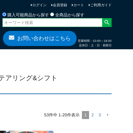
ログイン
会員登録
カート
ご利用ガイド
お問い合わせ
購入可能商品から探す
全商品から探す
お問い合わせはこちら
営業時間：10:00～18:00
定休日：土・日・祝祭日
専用ステアリング&シフト
53
件中
1
-
20
件表示
1
2
3