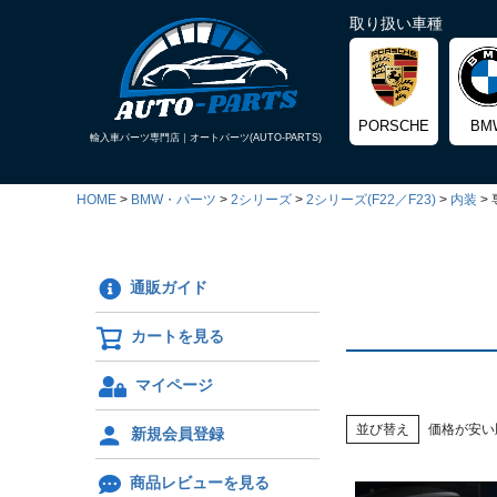
取り扱い車種
PORSCHE
BM
輸入車パーツ専門店｜
オートパーツ(AUTO-PARTS)
HOME
BMW・パーツ
2シリーズ
2シリーズ(F22／F23)
内装
通販ガイド
カートを見る
マイページ
並び替え
価格が安い
新規会員登録
商品レビューを見る