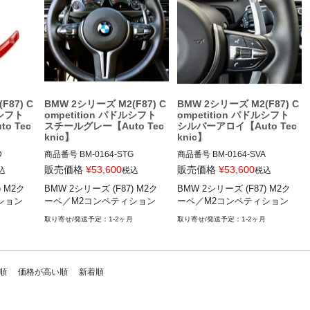
BMW X2シリーズ(F39)

BMW X3シリーズ(F25)

BMW X4シリーズ(F26)

BMW X5 M(F85)

BMW X6 M(F86)
F87) C
BMW 2シリーズ M2(F87) C
BMW 2シリーズ M2(F87) C
ルシフト
ompetition パドルシフト
ompetition パドルシフト
o Tec
スチールグレー【Auto Tec
シルバーアロイ【Auto Tec
knic】
knic】


商品番号
BM-0164-STG

商品番号
BM-0164-SVA

BM-0164-STG

BM-0164-SVA

販売価格
¥
53,600
販売価格
¥
53,600
込
税込
税込
) M2ク
BMW 2シリーズ (F87) M2ク
BMW 2シリーズ (F87) M2ク
ion: Brig
12VIVID "BM-0164", Option: Ste
12VIVID "BM-0164", Option: Silv
ション
ーペ／M2コンペティション
ーペ／M2コンペティション
el Gray

er Alloy

 M2クーペ
BMW 2シリーズ (F87) M2クーペ
BMW 2シリーズ (F87) M2クーペ
1-2ヶ月
1-2ヶ月
順
価格が高い順
新着順