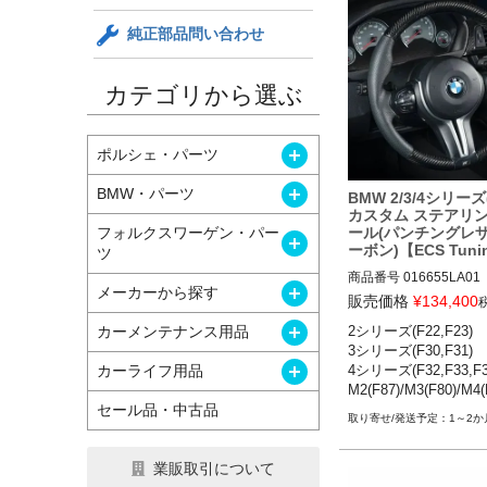
純正部品問い合わせ
カテゴリから選ぶ
開く
ポルシェ・パーツ
開く
BMW・パーツ
BMW 2/3/4シリーズ
カスタム ステアリ
ール(パンチングレザ
フォルクスワーゲン・パー
開く
ーボン)【ECS Tuni
ツ
商品番号
016655LA01

開く
メーカーから探す
016655LA01

販売価格
¥
134,400
開く
カーメンテナンス用品
2シリーズ(F22,F23)

BMW 2シリーズ(F22,F23)
3シリーズ(F30,F31)

BMW 3シリーズ(F30,F31)
開く
カーライフ用品
4シリーズ(F32,F33,F36
BMW 4シリーズ(F32,F33
M2(F87)/M3(F80)/M4(
3-20

セール品・中古品
BMW M2(F87) 16-22

1～2か
BMW M3(F80) 14-20

BMW M4(F82) 14-20

業販取引について