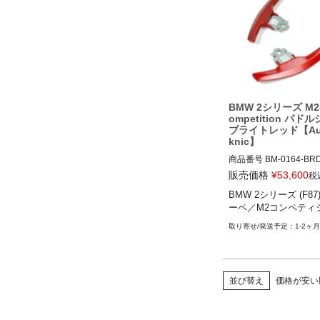
BMW 2シリーズ M2(
ompetition パド
ブライトレッド【Aut
knic】
商品番号
BM-0164-BRD
BM-0164-BRD

販売価格
¥
53,600
税
BMW 2シリーズ (F87
12VIVID "BM-0164", Opt
ーペ／M2コンペティ
ht Red

BMW 2シリーズ (F87)
1-2ヶ月
並び替え
価格が安い