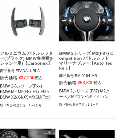
BMW X5(F15)
BMW X4(F26) 14-18

BMW M2(F87) 16-20

BMW M2コンペティション 18-2
1

BMW M3(F80) 13-19

BMW M4(F82) 13-19
アルミニウム パドルシフタ
BMW 2シリーズ M2(F87) C
ー(ブラック) BMW各車種(F
ompetition パドルシフト
シャシー用)【Carbonex】
マリーナブルー【Auto Tec
knic】
商品番号
FPADALUBLA

商品番号
BM-0164-MB

FPADALUBLA

販売価格
¥
37,200
税込
BM-0164-MB

販売価格
¥
53,600
税込
BMW 2-6シリーズ(Fxx)

BMW 2シリーズ(F22,F23)

BMW 2シリーズ (F87) M2ク
BMW M2-M6(F8x,F1x,F90)

12VIVID "BM-0164", Option: Mar
BMW 3シリーズ(F30,F31)

ーペ／M2コンペティション
BMW X2-X4/X5M/X6M(Fxx)
ina Blue

BMW 4シリーズ(F32,F33,F36)

BMW 2シリーズ (F87) M2クーペ
BMW 5シリーズ(F10)

1-2ヶ月
1～2か月
BMW 6シリーズ(F12,F13)

BMW M2/M2C(F87)

BMW M3(F80)

BMW M4(F82,F83)

BMW M5(F10,F90)

BMW M6(F12,F13)
