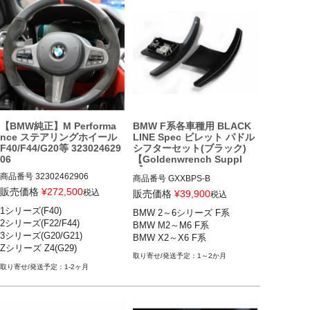
【BMW純正】M Performa
BMW F系各車種用 BLACK
nce ステアリングホイール
LINE Spec ビレット パドル
F40/F44/G20等 323024629
シフターセット(ブラック)
06
【Goldenwrench Suppl
y】
商品番号
32302462906

商品番号
GXXBPS-B

32302462906

販売価格
¥
272,500
GXXBPS-B

税込
販売価格
¥
39,900
税込
1シリーズ(F40) 

BMW 2～6シリーズ F系

1シリーズ:

BMW 2シリーズ(F22)

2シリーズ(F22/F44) 

BMW M2～M6 F系

全グレード(F40) 

BMW M2(F87)

3シリーズ(G20/G21) 

BMW X2～X6 F系
2シリーズ：

BMW 3シリーズ(F30,F31,F34)

Zシリーズ Z4(G29) 

全グレード(F22) 2014-2021

BMW M3(F80)

1～2か月
全グレード(F44)

BMW 4シリーズ(F32,F33.F36)

1-2ヶ月
3シリーズ：

BMW M4(F82,F83)

全グレード(G20/G21) 

BMW 5シリーズ(F07,F10.F11)

Zシリーズ：

BMW M5(F90)
