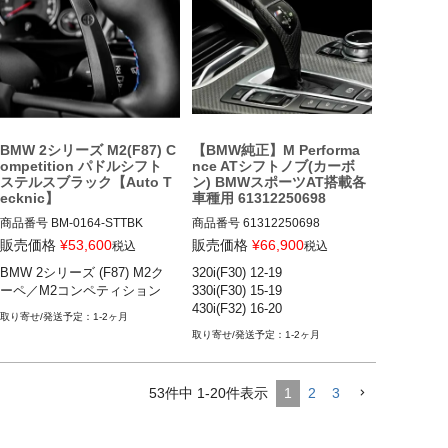
BMW X2シリーズ(F39)

BMW X3シリーズ(F25)

BMW X4シリーズ(F26)

BMW X5 M(F85)

BMW X6 M(F86)
BMW 2シリーズ M2(F87) C
【BMW純正】M Performa
ompetition パドルシフト
nce ATシフトノブ(カーボ
ステルスブラック【Auto T
ン) BMWスポーツAT搭載各
ecknic】
車種用 61312250698
商品番号
BM-0164-STTBK

商品番号
61312250698

BM-0164-STTBK

61312250698
販売価格
¥
53,600
販売価格
¥
66,900
税込
税込
BMW 2シリーズ (F87) M2ク
320i(F30) 12-19

12VIVID "BM-0164", Option: Ste
ーペ／M2コンペティション
330i(F30) 15-19

alth Black

430i(F32) 16-20
BMW 2シリーズ (F87) M2クーペ
1-2ヶ月
1-2ヶ月
53
件中
1
-
20
件表示
1
2
3