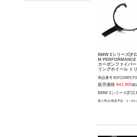
BMW 2シリーズ(F22
M PERFORMANCE
カーボンファイバー
リングホイール ト
wenty Two Tunin
商品番号
B2F22MPCFS
B2F22MPCFSWTRIM

販売価格
¥
42,900
税
BMW 2シリーズ(F22,F
12TTT"BMW 2 SERIES 
3) M PERFORMANCE 
1～2か
ARBON FIBRE STEER
EL TRIM"

BMW 2シリーズ(F22,F23