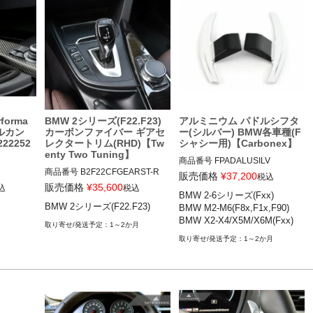
・M sportステアリングホイール
BMW X4(F26) 14-18

用
BMW M2(F87) 16-20

BMW M2コンペティション 18-2
1

BMW M3(F80) 13-19

BMW M4(F82) 13-19
forma
BMW 2シリーズ(F22.F23)
アルミニウム パドルシフタ
アルカン
カーボンファイバー ギアセ
ー(シルバー) BMW各車種(F
22252
レクタートリム(RHD)【Tw
シャシー用)【Carbonex】
enty Two Tuning】
商品番号
FPADALUSILV

商品番号
B2F22CFGEARST-R

FPADALUSILV

販売価格
¥
37,200
税込
B2F22CFGEARST_R

販売価格
¥
35,600
込
税込
BMW 2-6シリーズ(Fxx)

BMW 2シリーズ(F22,F23)

BMW 2シリーズ(F22.F23)
BMW M2-M6(F8x,F1x,F90)

12TTT"BMW F SERIES REPLA
BMW 3シリーズ(F30,F31)

BMW X2-X4/X5M/X6M(Fxx)
019

CEMENT CARBON FIBRE GEA
BMW 4シリーズ(F32,F33,F36)

1～2か月
R SELECTOR TRIM"

BMW 5シリーズ(F10)

1～2か月
4-2021

DRIVER SIDE SELECTION:RH
BMW 6シリーズ(F12,F13)

D (Right Hand Drive)

BMW M2/M2C(F87)

MODEL SELECTION:2 Series (F
BMW M3(F80)

22/F23)

BMW M4(F82,F83)

BMW M5(F10,F90)

BMW 2シリーズ(F22.F23) 13-18
BMW M6(F12,F13)
