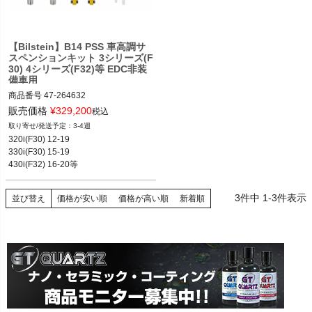
【Bilstein】B14 PSS 車高調サ
スペンションキット 3シリーズ(F
30) 4シリーズ(F32)等 EDC非装
備車用
商品番号
47-264632

47-264632

販売価格
¥
329,200
税込
2T14：bil47-264632
3-4週
320i(F30) 12-19

330i(F30) 15-19

430i(F32) 16-20等

※EDC非装備車
3
件中
1
-
3
件表示
並び替え
価格が安い順
価格が高い順
新着順