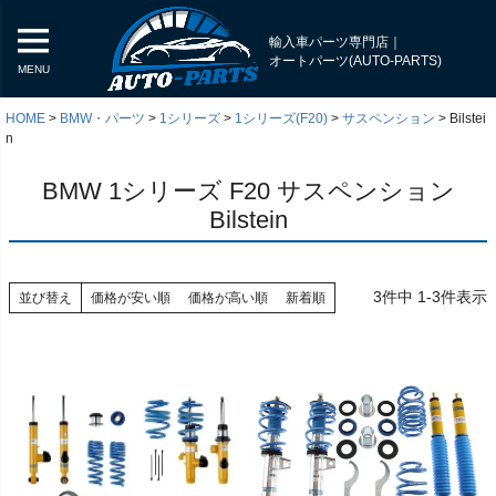
輸入車パーツ専門店｜
オートパーツ(AUTO-PARTS)
MENU
HOME
BMW・パーツ
1シリーズ
1シリーズ(F20)
サスペンション
Bilstei
n
BMW 1シリーズ F20 サスペンション
Bilstein
3
件中
1
-
3
件表示
並び替え
価格が安い順
価格が高い順
新着順
く
く
く