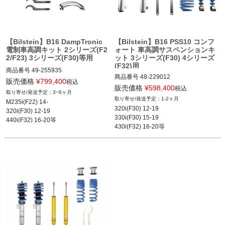
く
く
【Bilstein】B16 DampTronic
【Bilstein】B16 PSS10 コンフ
電制車高調キット 2シリーズ(F2
ォート 車高調サスペンションキ
く
2/F23) 3シリーズ(F30)等用
ット 3シリーズ(F30) 4シリーズ
(F32)用
商品番号
49-255935

商品番号
48-229012

49-255935
販売価格
¥
799,400
税込
48-229012

販売価格
¥
598,400
税込
3~6ヶ月
2T14：bil48-229012
1-2ヶ月
M235i(F22) 14-

320i(F30) 12-19

320i(F30) 12-19

330i(F30) 15-19

440i(F32) 16-20等
430i(F32) 16-20等