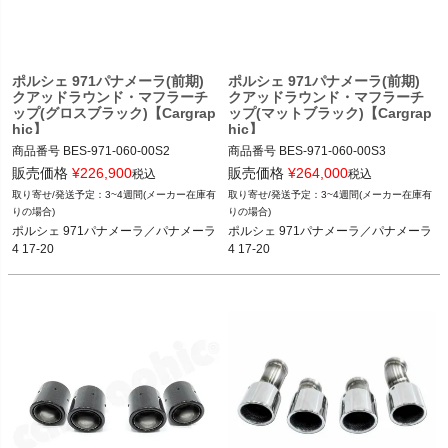
ポルシェ 971パナメーラ(前期)
ポルシェ 971パナメーラ(前期)
クアッドラウンド・マフラーチ
クアッドラウンド・マフラーチ
ップ(グロスブラック)【Cargrap
ップ(マットブラック)【Cargrap
hic】
hic】
商品番号
BES-971-060-00S2

商品番号
BES-971-060-00S3

BES-971-060-00S2

BES-971-060-00S3

販売価格
¥
226,900
販売価格
¥
264,000
税込
税込
3~4週間(メーカー在庫有
3~4週間(メーカー在庫有
FVD品番：BES.971.060.00S2

FVD品番：BES.971.060.00S3

りの場合)
りの場合)
メーカー品番：CARP71ER40RENA

メーカー品番：CARP71ER40RTP

ポルシェ 971パナメーラ／パナメーラ
ポルシェ 971パナメーラ／パナメーラ
4 17-20
4 17-20
ポルシェ 971パナメーラ／パナメーラ
ポルシェ 971パナメーラ／パナメーラ
4 17-20

4 17-20

(3リッターV6エンジン搭載車)
(3リッターV6エンジン搭載車)