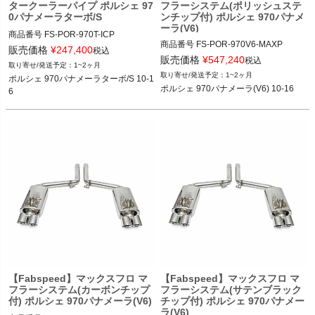
タークーラーパイプ ポルシェ 97
フラーシステム(ポリッシュステ
0パナメーラターボ/S
ンチップ付) ポルシェ 970パナメ
ーラ(V6)
商品番号
FS-POR-970T-ICP

商品番号
FS-POR-970V6-MAXP

FS_POR_970T_ICP

販売価格
¥
247,400
税込
FS_POR_970V6_MAXP

販売価格
¥
547,240
税込
1~2ヶ月
Vivid "FS.POR.970T.ICP"

1~2ヶ月
ポルシェ 970パナメーラターボ/S 10-1
なお、12FAB"FS.POR.970V6.MAXP"

ポルシェ 970パナメーラ(V6) 10-16
6
ポルシェ 970パナメーラターボ/S 10-1
ポルシェ 970パナメーラ(V6) 10-16
6
【Fabspeed】マックスフロ マ
【Fabspeed】マックスフロ マ
フラーシステム(カーボンチップ
フラーシステム(サテンブラック
付) ポルシェ 970パナメーラ(V6)
チップ付) ポルシェ 970パナメー
ラ(V6)