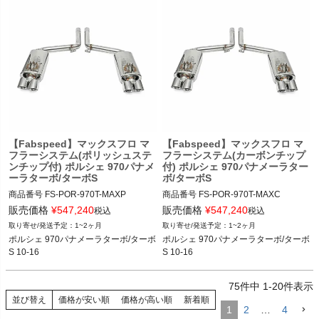
【Fabspeed】マックスフロ マ
【Fabspeed】マックスフロ マ
フラーシステム(ポリッシュステ
フラーシステム(カーボンチップ
ンチップ付) ポルシェ 970パナメ
付) ポルシェ 970パナメーラター
ーラターボ/ターボS
ボ/ターボS
商品番号
FS-POR-970T-MAXP

商品番号
FS-POR-970T-MAXC

FS_POR_970T_MAXP

FS_POR_970T_MAXC

販売価格
¥
547,240
販売価格
¥
547,240
税込
税込
1~2ヶ月
1~2ヶ月
12FAB"FS.POR.970T.MAXP"

12FAB"FS.POR.970T.MAXC"

ポルシェ 970パナメーラターボ/ターボ
ポルシェ 970パナメーラターボ/ターボ
S 10-16
S 10-16
ポルシェ 970パナメーラターボ/ターボ
ポルシェ 970パナメーラターボ/ターボ
S 10-16
S 10-16
75
件中
1
-
20
件表示
並び替え
価格が安い順
価格が高い順
新着順
1
2
…
4