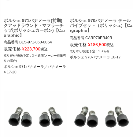
ポルシェ 971パナメーラ(前期)
ポルシェ 970パナメーラ テール
クアッドラウンド・マフラーチ
パイプセット（ポリッシュ)【Ca
ップ(ポリッシュカーボン)【Car
rgraphic】
graphic】
商品番号
CARP70ER40R

商品番号
BES-971-060-00S4

CARP70ER40R
販売価格
¥
186,500
税込
BES-971-060-00S4

販売価格
¥
223,700
税込
1~2か月
3~4週間(メーカー在庫有
ポルシェ 970パナメーラ 10-17
FVD品番：BES.971.060.00S4

りの場合)
メーカー品番：CARP71ER40RKEV

ポルシェ 971パナメーラ／パナメーラ
4 17-20
ポルシェ 971パナメーラ／パナメーラ
4 17-20

(3リッターV6エンジン搭載車)