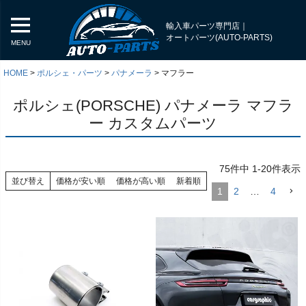
輸入車パーツ専門店｜
オートパーツ(AUTO-PARTS)
MENU
HOME
ポルシェ・パーツ
パナメーラ
マフラー
ポルシェ(PORSCHE) パナメーラ マフラ
ー カスタムパーツ
75
件中
1
-
20
件表示
並び替え
価格が安い順
価格が高い順
新着順
1
2
…
4
く
く
く