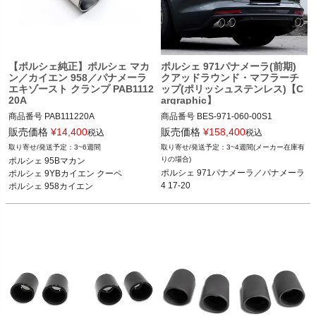
く
く
【ポルシェ純正】ポルシェ マカ
ポルシェ 971パナメーラ(前期)
く
ン／カイエン 958／パナメーラ
クアッドラウンド・マフラーチ
エキゾースト クランプ PAB1112
ップ(ポリッシュステンレス)【C
20A
argraphic】
商品番号
PAB111220A

商品番号
BES-971-060-00S1

BES-971-060-00S1

販売価格
¥
14,400
販売価格
¥
158,400
税込
税込
3~6週間
3~4週間(メーカー在庫有
ポルシェ 95Bマカン マカン／S／GTS
FVD品番：BES.971.060.00S1

りの場合)
ポルシェ 95Bマカン 

／ターボ 14-24

メーカー品番：CARP71ER40R

ポルシェ 971パナメーラ／パナメーラ
ポルシェ 9YBカイエン クーペ 

ポルシェ 9YBカイエン クーペ 23-

4 17-20
ポルシェ 958カイエン 

ポルシェ 958カイエン カイエン／カイ
ポルシェ 971パナメーラ／パナメーラ
エンS／カイエン ターボ／カイエンS 
4 17-20

ハイブリッド／GTS 10-18

(3リッターV6エンジン搭載車)
ポルシェ 971パナメーラ 4／4S／4E／
ターボ／ターボS／GTS 16-23

ポルシェ 970パナメーラ 4／S／4S／
Sハイブリッド／ターボ／ターボS 09-
16