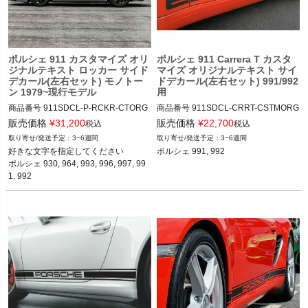
く
く
ポルシェ 911 カスタマイズ オリ
ポルシェ 911 Carrera T カスタ
く
ジナルテキスト ロッカー サイド
マイズ オリジナルテキスト サイ
デカール(左右セット) モノトー
ドデカール(左右セット) 991/992
ン 1979~現行モデル
用
商品番号
911SDCL-P-RCKR-CTORG

商品番号
911SDCL-CRRT-CSTMORG

911SDCL-PRSCH-RCKR-CSTMORG

911SDCL-CRRT-CSTMORG

販売価格
¥
31,200
販売価格
¥
22,700
税込
税込
3~6週間
3~6週間
12ADS SKU: 無
好きな文字を指定してください

ポルシェ 991, 992

12ADS SKU: 無 "ROCKER SIDE STRI
ポルシェ 930, 964, 993, 996, 997, 99
PES CUSTOMS TEXT CARRERA"
1, 992
