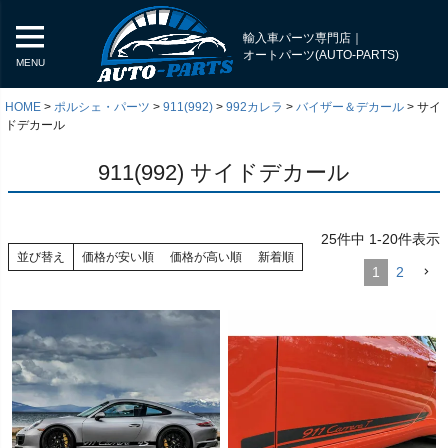
輸入車パーツ専門店｜
オートパーツ(AUTO-PARTS)
MENU
HOME
ポルシェ・パーツ
911(992)
992カレラ
バイザー＆デカール
サイ
ドデカール
911(992) サイドデカール
25
件中
1
-
20
件表示
並び替え
価格が安い順
価格が高い順
新着順
1
2
く
く
く