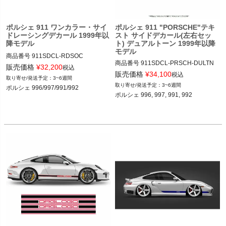
ポルシェ 911 ワンカラー・サイ
ポルシェ 911 "PORSCHE"テキ
ドレーシングデカール 1999年以
スト サイドデカール(左右セッ
降モデル
ト) デュアルトーン 1999年以降
モデル
商品番号
911SDCL-RDSOC

商品番号
911SDCL-PRSCH-DULTN

販売価格
¥
32,200
税込
911SDCL-PRSCH-DULTN

販売価格
¥
34,100
12ADS SKU: 無

税込
3~6週間
RACING DECALS SET IN ONE COLO
3~6週間
ポルシェ 996/997/991/992

12ADS SKU: 無
R

ポルシェ 996, 997, 991, 992 

CARRERA

Side Stripes

ポルシェ 996/997/991/992