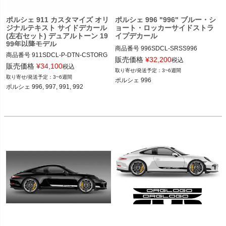
ポルシェ 911 カスタマイズ オリ
ポルシェ 996 "996" ブルー・シ
ジナルテキスト サイドデカール
ョート・ロッカーサイドストラ
(左右セット) デュアルトーン 19
イプデカール
99年以降モデル
商品番号
996SDCL-SRSS996

商品番号
911SDCL-P-DTN-CSTORG

販売価格
¥
32,200
税込
911SDCL-PRSCH-DULTN-CSTMOR
販売価格
¥
34,100
AutodesigのRasaに直接オーダー

税込
3~6週間
G

3~6週間
ポルシェ 996

ポルシェ 996/997/991/992
ポルシェ 996, 997, 991, 992 

12ADS SKU: 無