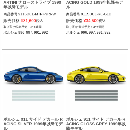
ARTINI ナローストライプ 1999
ACING GOLD 1999年以降モデ
年以降モデル
ル
商品番号
911SDCL-MTNI-NRRW

商品番号
911SDCL-RC-GLD

911SDCL-MTNI-NRRW

911SDCL-RC-GLD

販売価格
¥
31,600
販売価格
¥
34,500
税込
税込
3~6週間
3~6週間
12ADS SKU: 無
12ADS SKU: 無
ポルシェ 996, 997, 991, 992 

ポルシェ 996, 997, 991, 992 

ポルシェ 911 サイド デカール R
ポルシェ 911 サイド デカール R
ACING SILVER 1999年以降モデ
ACING GLOSS GREY 1999年以
ル
降モデル