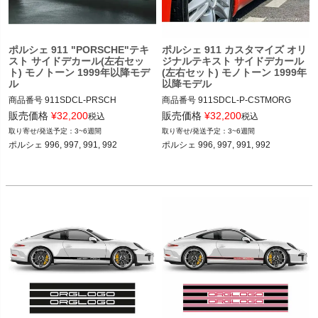
ポルシェ 911 "PORSCHE"テキ
ポルシェ 911 カスタマイズ オリ
スト サイドデカール(左右セッ
ジナルテキスト サイドデカール
ト) モノトーン 1999年以降モデ
(左右セット) モノトーン 1999年
ル
以降モデル
商品番号
911SDCL-PRSCH

商品番号
911SDCL-P-CSTMORG

911SDCL-PRSCH

911SDCL-PRSCH-CSTMORG

販売価格
¥
32,200
販売価格
¥
32,200
税込
税込
3~6週間
3~6週間
12ADS SKU: 無
12ADS SKU: 無
ポルシェ 996, 997, 991, 992 

ポルシェ 996, 997, 991, 992 
