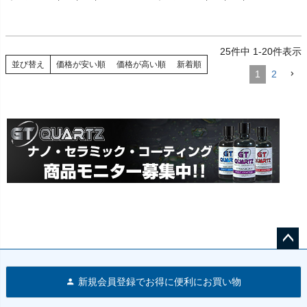
25
件中
1
-
20
件表示
並び替え
価格が安い順
価格が高い順
新着順
1
2
ペー
ジト
新規会員登録でお得に便利にお買い物
ップ
へ