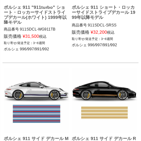
ポルシェ 911 "911turbo" ショ
ポルシェ 911 ショート・ロッカ
ート・ロッカーサイドストライ
ーサイドストライプデカール 19
プデカール(ホワイト) 1999年以
99年以降モデル
降モデル
商品番号
911SDCL-SRSS

商品番号
911SDCL-WG911TB

販売価格
¥
32,200
税込
販売価格
¥
31,500
12ADS SKU: 無

税込
3~6週間
特注品。要メール発注(2025/6/17)：畠

SHORT ROCKER SIDE STRIPES IN 
3~6週間
ポルシェ 996/997/991/992

ONE COLOR

ポルシェ 996/997/991/992

12ADS SKU: 無

SHORT ROCKER SIDE STRIPES IN 
ポルシェ 996/997/991/992
ONE COLOR

ポルシェ 996/997/991/992
ポルシェ 911 サイド デカール M
ポルシェ 911 サイド デカール R