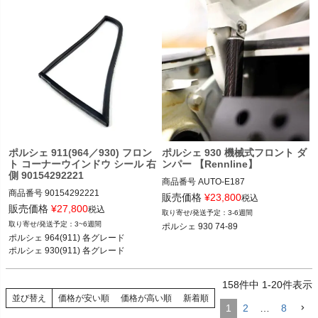
ポルシェ 911(964／930) フロン
ポルシェ 930 機械式フロント ダ
ト コーナーウインドウ シール 右
ンパー 【Rennline】
側 90154292221
商品番号
AUTO-E187

商品番号
90154292221

E187

販売価格
¥
23,800
税込
90154292221

販売価格
¥
27,800
税込
3-6週間
3~6週間
ポルシェ 964(911) 各グレード 89-93

ポルシェ 964(911) 各グレード 

ポルシェ 930(911) 各グレード 78-89
ポルシェ 930(911) 各グレード
158
件中
1
-
20
件表示
並び替え
価格が安い順
価格が高い順
新着順
1
2
…
8