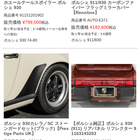
ホエールテールスポイラー ポル
ポルシェ 911/930 カーボンファ
シェ 930
イバー フラッグミラーカバー
【Rennline】
商品番号
91151201902

商品番号
AUTO-E371

販売価格
¥
799,000
税込
12FVD：911 512 019 02

販売価格
¥
182,600
税込
3~4週間(メーカー在庫有
12REN"E371"

3-6週間
りの場合)
ポルシェ 930 74-80
ポルシェ 911/930
ポルシェ 930 74-80
ポルシェ 911/930 74-89
ポルシェ 930カレラ／SC ストー
【ポルシェ純正】ポルシェ 930
ンガードセット(ブラック)【Pres
(911) リアパネル リフレクター 9
tige Parts UK】
1163143203