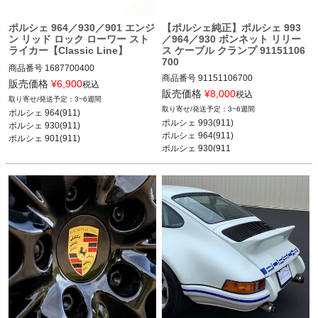
ポルシェ 964／930／901 エンジ
【ポルシェ純正】ポルシェ 993
ン リッド ロック ローワー スト
／964／930 ボンネット リリー
ライカー【Classic Line】
ス ケーブル クランプ 91151106
700
商品番号
1687700400

商品番号
91151106700

販売価格
¥
6,900
税込
販売価格
¥
8,000
税込
3~6週間
ポルシェ 964(911) カレラ2／カレラ4
3~6週間
ポルシェ 964(911) 

ポルシェ 993(911) カレラ／カレラ4／
／カレラRS／ターボ 89-93

ポルシェ 993(911)

ポルシェ 930(911) 

ターボ／カレラRS／カレラ4S／ター
ポルシェ 930(911) カレラ／ターボ 74
ポルシェ 964(911)

ポルシェ 901(911)

ボS／カレラS 93-97

-89

ポルシェ 930(911

ポルシェ 964(911) カレラ2／カレラ4
ポルシェ 901(911) 64-78
／カレラRS／ターボ 89-93

ポルシェ 930(911) カレラ／ターボ 74
-89