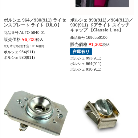
ポルシェ 964／930(911) ライセ
ポルシェ 993(911)／964(911)／
ンスプレート ライト【ULO】
930(911) ドアライト スイッチ
キャップ 【Classic Line】
商品番号
AUTO-5840-01

商品番号
1696550100

販売価格
¥
6,200
税込
販売価格
¥
1,300
税込
3~6週間
ポルシェ 964(911) カレラ2／カレラ4
在庫有り
ポルシェ 964(911) 

ポルシェ 993(911) カレラ／カレラ4／
／カレラRS／ターボ 89-93

ポルシェ 930(911)

ポルシェ 993(911) 

ターボ／カレラRS／カレラ4S／ター
ポルシェ 930(911) カレラ／ターボ 74
ポルシェ 964(911) 

ボS／カレラS 93-97

-89
ポルシェ 930(911)
ポルシェ 964(911) カレラ2／カレラ4
／カレラRS／ターボ 89-93

ポルシェ 930(911) カレラ／ターボ 87
-89