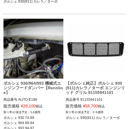
ポルシェ 930(911) カレラ／ターボ

ポルシェ 930/964/993 機械式エ
【ポルシェ純正】ポルシェ 930
ンジンフードダンパー【Rennlin
(911)カレラ／ターボ エンジンリ
e】
ッド グリル 91155941101
商品番号
AUTO-E188

商品番号
91155941101

E188

販売価格
¥
28,100
販売価格
¥
56,700
税込
税込
ポルシェ 930(911) カレラ 74-89

3-6週間
3~6週間
ポルシェ 930 74-89

ポルシェ 930(911) ターボ 75-77
ポルシェ 930 74-89

ポルシェ 930(911) カレラ／ターボ
ポルシェ 964 89-94

ポルシェ 964 89-94

ポルシェ 993 94-97
ポルシェ 993 94-97