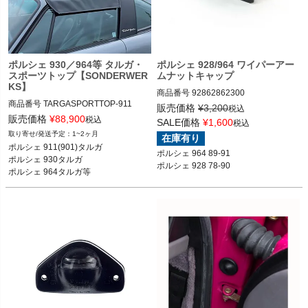
く
く
ポルシェ 930／964等 タルガ・
ポルシェ 928/964 ワイパーアー
く
スポーツトップ【SONDERWER
ムナットキャップ
KS】
商品番号
92862862300

商品番号
TARGASPORTTOP-911

92862862300

販売価格
¥
3,200
税込
12PLP"SND-TARGASPORTTOP-911"

販売価格
¥
88,900
税込
SALE価格
¥
1,600
税込
メーカーSKU: SST911

ポルシェ 964 89-91

1~2ヶ月
在庫有り
ポルシェ 928 78-90
ポルシェ 911(901)タルガ

検索エラー用：

ポルシェ 964 89-91

ポルシェ 930タルガ

https://www.pelicanparts.com/More_Inf
ポルシェ 928 78-90
ポルシェ 964タルガ等
o/SNDTARGASPORTTOP911.htm?pn
=SND-TARGASPORTTOP-911

ポルシェ 911(901)タルガ 67-77

ポルシェ 930タルガ 78-89

ポルシェ 964タルガ 90-93