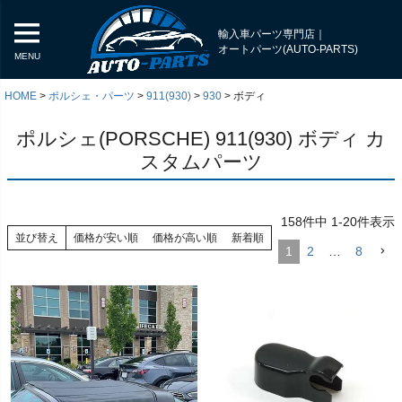
輸入車パーツ専門店｜
オートパーツ(AUTO-PARTS)
MENU
HOME
ポルシェ・パーツ
911(930)
930
ボディ
ポルシェ(PORSCHE) 911(930) ボディ カ
スタムパーツ
158
件中
1
-
20
件表示
並び替え
価格が安い順
価格が高い順
新着順
1
2
…
8
く
く
く