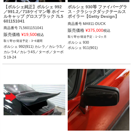
【ポルシェ純正】ポルシェ 992
ポルシェ 930等 ファイバーグラ
／991.2／718ケイマン等 ホイー
ス・クラシックダックテールス
ルキャップ グロスブラック 7L5
ポイラー【Getty Design】
601151041
商品番号
MA911-DUCK

商品番号
7L5601151041

販売価格
¥
375,000
税込
販売価格
¥
19,500
ポルシェ 930 75-89

税込
1~2ヶ月
ポルシェ 911(901) 65-77
3~6週間
ポルシェ 930

ポルシェ 992(911) カレラ／カレラS／
ポルシェ 992(911) カレラ／カレラS／
ポルシェ 911(901)
カレラ4／カレラ4S／ターボ／ターボ
カレラ4／カレラ4S／ターボ／ターボ
S 19-24

S 19-24

ポルシェ 991.2(911) カレラ／カレラS
ポルシェ 991.2(911) カレラ／カレラS
／カレラ4／カレラ4S 17-19

／カレラ4／カレラ4S 17-19

ポルシェ 718(982)ケイマン ケイマン
ポルシェ 718(982) ケイマン ケイマン
／ケイマンS／ケイマンGTS／ケイマ
／ケイマンS／ケイマンGTS／ケイマ
ンGT4／ケイマンGT4 RS 16-

ンGT4／ケイマンGT4 RS 16-

ポルシェ 718(982)ボクスター ボクス
ポルシェ 718(982)ボクスター ボクス
ター／ボクスターS／ボクスターGTS 
ター／ボクスターS／ボクスターGTS 
16-

16-

ポルシェ 971パナメーラ スポーツツー
ポルシェ 971パナメーラ

リズモ 4／4S／4E／ターボ／ターボS 
17-23

ポルシェ 971パナメーラ 4／4S／4E／
ターボ／ターボS／GTS 16-23