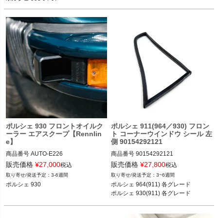
ポルシェ 930 フロントオイルク
ポルシェ 911(964／930) フロン
ーラー エアスクープ【Rennlin
ト コーナーウインドウ シール 左
e】
側 90154292121
商品番号
AUTO-E226

商品番号
90154292121

E226

90154292121

販売価格
¥
27,000
販売価格
¥
27,800
税込
税込
3-6週間
3~6週間
ポルシェ 930 74-89
ポルシェ 964(911) 各グレード 89-93

ポルシェ 930
ポルシェ 964(911) 各グレード 

ポルシェ 930(911) 各グレード 78-89
ポルシェ 930(911) 各グレード