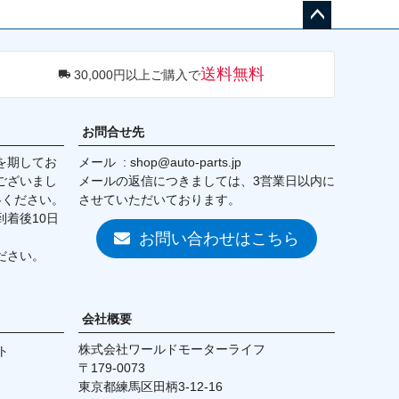
ペー
ジト
送料無料
30,000円以上ご購入で
ップ
へ
お問合せ先
を期してお
メール
shop@auto-parts.jp
ございまし
メールの返信につきましては、3営業日以内に
絡ください。
させていただいております。
着後10日
お問い合わせはこちら
ださい。
会社概要
株式会社ワールドモーターライフ
ト
179-0073
東京都練馬区田柄3-12-16