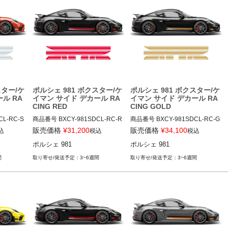
er-2005-2024?variant=3925769
8140258
スター/ケ
ポルシェ 981 ボクスター/ケ
ポルシェ 981 ボクスター/ケ
ル RA
イマン サイド デカール RA
イマン サイド デカール RA
CING RED
CING GOLD
CL-RC-S
商品番号
BXCY-981SDCL-RC-R
商品番号
BXCY-981SDCL-RC-G
ED

LD

販売価格
¥
31,200
販売価格
¥
34,100
込
税込
税込
V

BXCY-981SDCL-RC-RED

BXCY-981SDCL-RC-GLD

ポルシェ 981
ポルシェ 981
12ADS"無"
12ADS"無"
間
3~6週間
3~6週間