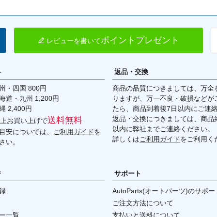
ポイントプレゼント
レビューを書いて
料
返品・交換
・四国 800円
商品の品質につきましては、万全
九州 1,200円
りますが、万一不良・破損などが
,400円
たら、商品到着後7日以内にご連
返品・交換につきましては、商品到
送料無料
円以上お買い上げで
以内に弊社までご連絡ください。
目安については、
ご利用ガイド
を
詳しくは
ご利用ガイド
をご利用く
さい。
ジ
サポート
録
AutoParts(オートパーツ)のサポー
ご注文方法について
ー一覧
支払いと送料について