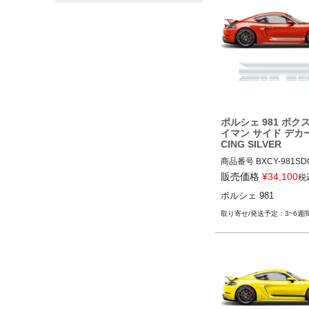
ポルシェ 981 ボク
イマン サイド デカー
CING SILVER
商品番号
BXCY-981SD
LV

販売価格
¥
34,100
税
BXCY-981SDCL-RC-SL
ポルシェ 981
12ADS"無"
3~6週