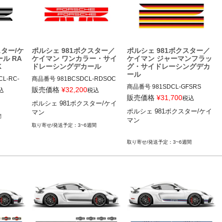
スター/ケ
ポルシェ 981ボクスター／
ポルシェ 981ボクスター／
ル RA
ケイマン ワンカラー・サイ
ケイマン ジャーマンフラッ
K
ドレーシングデカール
グ・サイドレーシングデカ
ール
CL-RC-
商品番号
981BCSDCL-RDSOC

商品番号
981SDCL-GFSRS

販売価格
¥
32,200
込
税込
LK

12ADS SKU: 無

販売価格
¥
31,700
税込
ポルシェ 981ボクスター/ケイ
12ADS SKU: 無

RACING DECALS SET IN ONE 
ポルシェ 981ボクスター/ケイ
マン
GERMAN FLAG STYLE RACIN
COLOR

間
マン

G STRIPES SET

2012-2015

3~6週間
2012-2015

Side Stripes

Side Stripes

3~6週間
ポルシェ 981ボクスター/ケイマ
ポルシェ 981ボクスター/ケイマ
ン
ン