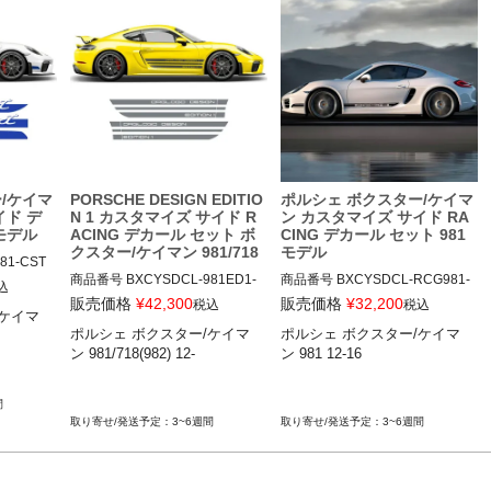
/ケイマ
PORSCHE DESIGN EDITIO
ポルシェ ボクスター/ケイマ
イド デ
N 1 カスタマイズ サイド R
ン カスタマイズ サイド RA
 モデル
ACING デカール セット ボ
CING デカール セット 981
クスター/ケイマン 981/718
モデル
81-CST
商品番号
BXCYSDCL-981ED1-
商品番号
BXCYSDCL-RCG981-
込
CTOG

CTOG

ORG

販売価格
¥
42,300
販売価格
¥
32,200
税込
税込
/ケイマ
BXCYSDCL-9812ED1-CSTMO
BXCYSDCL-RCG1222-CSTMO
ポルシェ ボクスター/ケイマ
ポルシェ ボクスター/ケイマ
RG

RG

ン 981/718(982) 12-

ン 981 12-16

12ADS SKU: 無
12ADS SKU: 無

間
12ADS SKU  LINK: https://autod
3~6週間
3~6週間
esign.shop/collections/cayman-
boxster/products/rocker-side-stri
pes-in-one-color-cayman-boxst