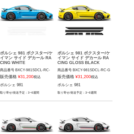
ポルシェ 981 ボクスター/ケ
ポルシェ 981 ボクスター/ケ
イマン サイド デカール RA
イマン サイド デカール RA
CING WHITE
CING GLOSS BLACK
商品番号
BXCY-981SDCL-RC-
商品番号
BXCY-981SDCL-RC-G
WHT

BLK

販売価格
¥
31,200
販売価格
¥
31,200
税込
税込
BXCY-981SDCL-RC-WHT

BXCY-981SDCL-RC-GBLK

ポルシェ 981
ポルシェ 981
12ADS"無"
12ADS"無"
3~6週間
3~6週間