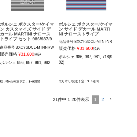
ポルシェ ボクスター/ケイマ
ポルシェ ボクスター/ケイマ
ン カスタマイズ サイド デ
ン サイド デカール MARTI
カール MARTINI ナロース
NI ナローストライプ
トライプ セット 986/987/9
商品番号
BXCY-SDCL-MTNI-NR
81/982モデル
RW

商品番号
BXCYSDCL-MTNNRW
販売価格
¥
31,600
税込
BXCY-SDCL-MTNI-NRRW

-CTOG

販売価格
¥
31,600
税込
ポルシェ 986, 987, 981, 718(9
BXCYSDCL-MTNINRW-CSTMO
82)

ポルシェ 986, 987, 981, 982

12ADS SKU: 無
RG

12ADS SKU: 無
3~6週間
3~6週間
21
件中
1
-
20
件表示
1
2