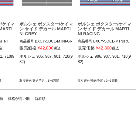
/ケイマ
ポルシェ ボクスター/ケイマ
ポルシェ ボクスター/ケイマ
ARTI
ン サイド デカール MARTI
ン サイド デカール MARTI
NI GREY
NI RACING
TNI

商品番号
BXCY-SDCL-MTNI-GR
商品番号
BXCY-SDCL-MTNIRC

Y

BXCY-SDCL-MTNIRC

販売価格
¥
42,800
販売価格
¥
42,800
込
税込
税込
BXCY-SDCL-MTNI-GRY

, 718(9
ポルシェ 986, 987, 981, 718(9
ポルシェ 986, 987, 981, 718(9
12ADS SKU: 無
82)

82)

12ADS SKU: 無
間
3~6週間
3~6週間
順
価格が高い順
新着順