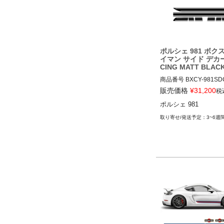
ポルシェ 981 ボク
イマン サイド デカー
CING MATT BLAC
商品番号
BXCY-981SD
MBLK

販売価格
¥
31,200
税
BXCY-981SDCL-RC-MB
ポルシェ 981
12ADS"無"
3~6週