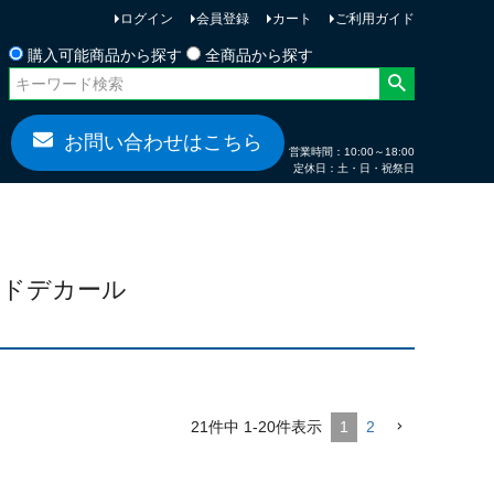
ログイン
会員登録
カート
ご利用ガイド
お問い合わせ
購入可能商品から探す
全商品から探す
お問い合わせはこちら
営業時間：10:00～18:00
定休日：土・日・祝祭日
サイドデカール
21
件中
1
-
20
件表示
1
2