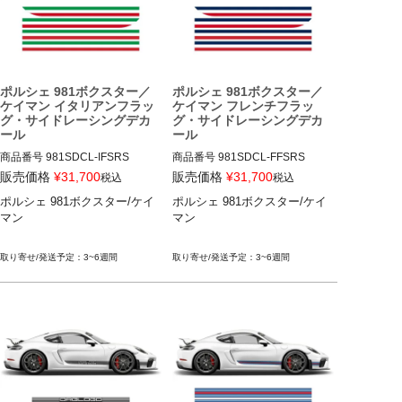
ポルシェ 981ボクスター／
ポルシェ 981ボクスター／
ケイマン イタリアンフラッ
ケイマン フレンチフラッ
グ・サイドレーシングデカ
グ・サイドレーシングデカ
ール
ール
商品番号
981SDCL-IFSRS

商品番号
981SDCL-FFSRS

販売価格
¥
31,700
販売価格
¥
31,700
税込
税込
12ADS SKU: 無

12ADS SKU: 無

ポルシェ 981ボクスター/ケイ
ポルシェ 981ボクスター/ケイ
ITALIAN FLAG STYLE RACING 
FRENCH FLAG STYLE RACING 
マン

マン

STRIPES SET

STRIPES SET

2012-2015

2012-2015

Side Stripes

Side Stripes

3~6週間
3~6週間
ポルシェ 981ボクスター/ケイマ
ポルシェ 981ボクスター/ケイマ
ン
ン