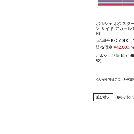
ポルシェ ボクスター
ン サイド デカール M
NI
商品番号
BXCY-SDCL-M
BXCY-SDCL-MTNI

販売価格
¥
42,800
税
ポルシェ 986, 987, 981
12ADS SKU: 無
82)

3~6週
並び替え
価格が安い