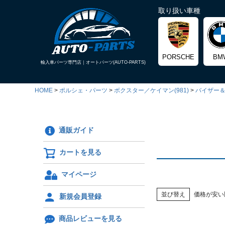
取り扱い車種
PORSCHE
BM
輸入車パーツ専門店｜
オートパーツ(AUTO-PARTS)
HOME
ポルシェ・パーツ
ボクスター／ケイマン(981)
バイザー
通販ガイド
カートを見る
マイページ
並び替え
価格が安い
新規会員登録
商品レビューを見る