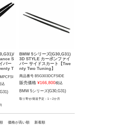
,G31)/
BMW 5シリーズ(G30,G31)
mance S
3D STYLE カーボンファイ
ァイバー
バー サイドスカート【Twe
nty T
nty Two Tuning】
商品番号
B5G303DCFSIDE

MPCFSI
B5G303DCFSIDE

販売価格
¥
166,800
税込
税込
E

BMW 5シリーズ(G30,G31)
31)

12TTT"BMW 5 SERIES/540I (G3
0/G31) 3D STYLE CARBON FIB
M5 (G3
1～2か月
RE SIDE SKIRTS"

RMANCE 
月
 SIDE S
BMW 5シリーズ(G30,G31) 17-
順
価格が高い順
新着順
) 17-2