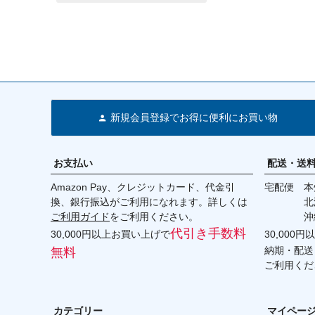
BMW M5(F90) 18-21
新規会員登録でお得に便利にお買い物
お支払い
配送・送
Amazon Pay、クレジットカード、代金引
宅配便 本州
換、銀行振込がご利用になれます。詳しくは
北海道・
ご利用ガイド
をご利用ください。
沖縄 2
代引き手数料
30,000円以上お買い上げで
30,000
納期・配送
無料
ご利用くだ
カテゴリー
マイペー