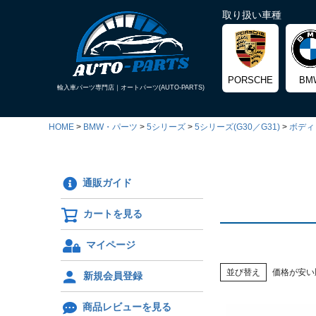
取り扱い車種
PORSCHE
BM
輸入車パーツ専門店｜
オートパーツ(AUTO-PARTS)
HOME
BMW・パーツ
5シリーズ
5シリーズ(G30／G31)
ボディ
通販ガイド
カートを見る
マイページ
並び替え
価格が安い
新規会員登録
商品レビューを見る