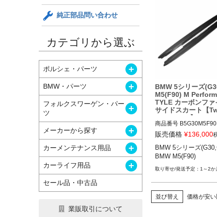
純正部品問い合わせ
カテゴリから選ぶ
開く
ポルシェ・パーツ
開く
BMW・パーツ
BMW 5シリーズ(G30
M5(F90) M Perfor
TYLE カーボンフ
フォルクスワーゲン・パー
開く
サイドスカート【Twe
ツ
wo Tuning】
商品番号
B5G30M5F90
開く
メーカーから探す
DE

販売価格
¥
136,000
B5G30M5F90MPCFSID
開く
カーメンテナンス用品
BMW 5シリーズ(G30,G
BMW M5(F90)
12TTT"BMW 5 SERIES/
開く
カーライフ用品
0/G31/F90) M PERFO
1～2か
STYLE CARBON FIBRE
セール品・中古品
KIRTS"

並び替え
価格が安い
BMW 5シリーズ(G30,G31
業販取引について
1
