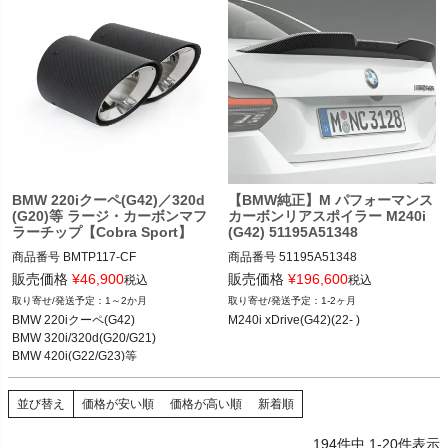
BMW 220iクーペ(G42)／320d
【BMW純正】M パフォーマンス
(G20)等 ラージ・カーボンマフ
カーボンリアスポイラー M240i
ラーチップ【Cobra Sport】
(G42) 51195A51348
商品番号
BMTP117-CF

商品番号
51195A51348

51195A51348
販売価格
¥
46,900
販売価格
¥
196,600
税込
税込
・BMW 2シリーズクーペ(G42) 21-

1～2か月
1-2ヶ月
218i/220i/230i/220d

BMW 220iクーペ(G42)

M240i xDrive(G42)(22- )
BMW 320i/320d(G20/G21)

・BMW 3シリーズ(G20/G21) 19-

BMW 420i(G22/G23)等

318i/320i/330i/330e/320d/330d

※四気筒モデルに適合
・BMW 4シリーズ(G22/G23) 20-

並び替え
価格が安い順
価格が高い順
新着順
420i/430i/420d/430d
194
件中
1
-
20
件表示