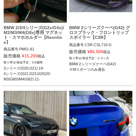
BMW 2/3/4シリーズ(G2x/G4x)/
BMW 2シリーズクーペ(G42) グ
M2/M3/M4(G8x)専用 マグネッ
ロスブラック・フロントリップ
ト・スマホホルダー【Rennlin
スポイラー【CSR】
e】
商品番号
CSR-CSL716-G

商品番号
PM01-81

CSL716-G

販売価格
¥
86,500
税込
PM01-81

販売価格
¥
15,200
税込
1~2ヶ月
12REN"PM01.81"

BMW 2シリーズクーペ(G42) 21-

3-6週間
BMW 2シリーズクーペ(G42)

※Mスポーツのみ適合
3シリーズ(G20,G21) 19-

※Mスポーツのみ適合
2シリーズクーペ/カブリオレ(G4x) 22-

4シリーズ(G22,G23,G26)20-

3シリーズ(G20,G21) 19-

M3(G80)/M4(G82) 21-

4シリーズ(G22,G23,G26) 20-

Z4(G29) 19-等
M2(G87)/M3(G80)/M4(G82) 21-

Z4(G29) 19-