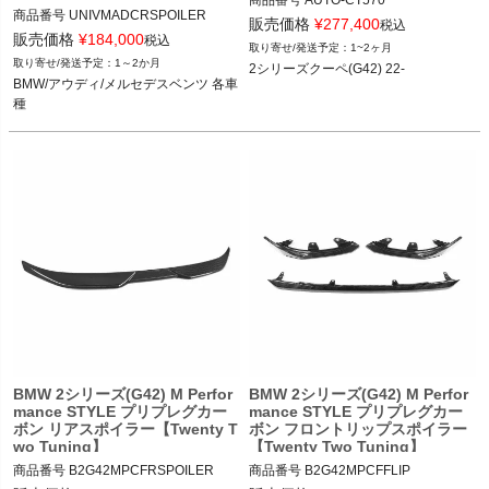
商品番号
AUTO-CT570

商品番号
UNIVMADCRSPOILER

CT570

販売価格
¥
277,400
税込
UNIVMADCRSPOILER

販売価格
¥
184,000
税込
1~2ヶ月
2シリーズクーペ(G42) 22-
1～2か月
2シリーズクーペ(G42) 22-
12TTT"UNIVERSAL BMW/AUDI/MER
BMW/アウディ/メルセデスベンツ 各車
CEDES MAD STYLE CARBON FIBRE 
種
REAR SPOILER"

BMW/アウディ/メルセデスベンツ 各車
種
BMW 2シリーズ(G42) M Perfor
BMW 2シリーズ(G42) M Perfor
mance STYLE プリプレグカー
mance STYLE プリプレグカー
ボン リアスポイラー【Twenty T
ボン フロントリップスポイラー
wo Tuning】
【Twenty Two Tuning】
商品番号
B2G42MPCFRSPOILER

商品番号
B2G42MPCFFLIP
