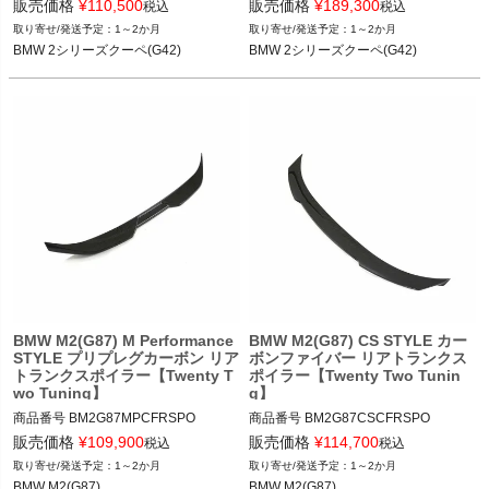
B2G42MPCFRSPOILER

B2G42MPCFFLIP

販売価格
¥
110,500
販売価格
¥
189,300
税込
税込
1～2か月
1～2か月
12TTT"BMW 2 SERIES (G42) M PERF
12TTT"BMW 2 SERIES (G42) M PERF
BMW 2シリーズクーペ(G42)
BMW 2シリーズクーペ(G42)
ORMANCE STYLE CARBON FIBRE R
ORMANCE STYLE CARBON FIBRE F
EAR SPOILER"

RONT LIP SPOILER"

BMW 2シリーズクーペ(G42) 22-
BMW 2シリーズクーペ(G42) 22-
BMW M2(G87) M Performance
BMW M2(G87) CS STYLE カー
STYLE プリプレグカーボン リア
ボンファイバー リアトランクス
トランクスポイラー【Twenty T
ポイラー【Twenty Two Tunin
wo Tuning】
g】
商品番号
BM2G87MPCFRSPO

商品番号
BM2G87CSCFRSPO

BM2G87MPCFRSPO

BM2G87CSCFRSPO

販売価格
¥
109,900
販売価格
¥
114,700
税込
税込
1～2か月
1～2か月
12TTT"BMW M2 (G87) M PERFORMA
12TTT"BMW M2 (G87) CS STYLE CA
BMW M2(G87)
BMW M2(G87)