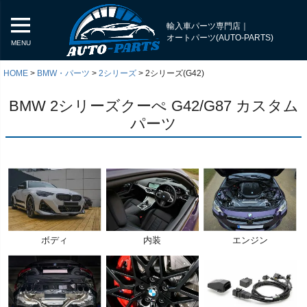
輸入車パーツ専門店｜
オートパーツ(AUTO-PARTS)
MENU
HOME
BMW・パーツ
2シリーズ
2シリーズ(G42)
BMW 2シリーズクーぺ G42/G87 カスタム
パーツ
ボディ
内装
エンジン
く
く
く