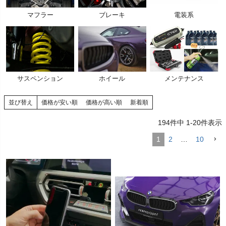
く
マフラー
ブレーキ
電装系
く
く
サスペンション
ホイール
メンテナンス
並び替え
価格が安い順
価格が高い順
新着順
194
件中
1
-
20
件表示
1
2
…
10