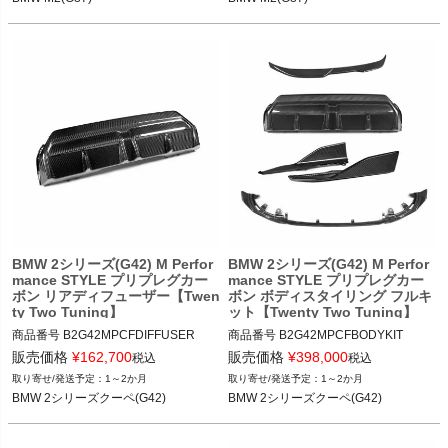
NCE STYLE CARBON FIBRE REAR T
RBON FIBRE REAR TRUNK SPOILE
RUNK SPOILER"

R"

BMW M2(G87) 23-
BMW M2(G87) 23-
BMW 2シリーズ(G42) M Perfor
BMW 2シリーズ(G42) M Perfor
mance STYLE プリプレグカー
mance STYLE プリプレグカー
ボン リアディフューザー【Twen
ボン ボディスタイリング フルキ
ty Two Tuning】
ット【Twenty Two Tuning】
商品番号
B2G42MPCFDIFFUSER

商品番号
B2G42MPCFBODYKIT

B2G42MPCFDIFFUSER

B2G42MPCFBODYKIT

販売価格
¥
162,700
販売価格
¥
398,000
税込
税込
1～2か月
1～2か月
12TTT"BMW 2 SERIES (G42) M PERF
12TTT"BMW 2 SERIES (G42) M PERF
BMW 2シリーズクーペ(G42)
BMW 2シリーズクーペ(G42)
ORMANCE STYLE CARBON FIBRE R
ORMANCE STYLE CARBON FIBRE B
EAR DIFFUSER"

ODY KIT"

KIT CONTENTS: Full Kit
