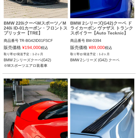
BMW 220iクーペMスポーツ／M
BMW 2シリーズ(G42)クーペ ド
240i ID-01カーボン・フロントス
ライカーボン ヴァザス トランク
プリッター【TRE】
スポイラー【Auto Tecknic】
商品番号
TR-BG42ID01FSCF

商品番号
BM-0394

BM-0394

販売価格
¥
194,000
販売価格
¥
89,000
税込
税込
BMW 2シリーズクーペ(G42) 21-

1-2ヶ月
1-2ヶ月
※Mスポーツエアロ装着車
BMW 2シリーズ (G42) クーペ 22-
BMW 2シリーズクーペ(G42)

BMW 2シリーズ (G42) クーペ
※Mスポーツエアロ装着車