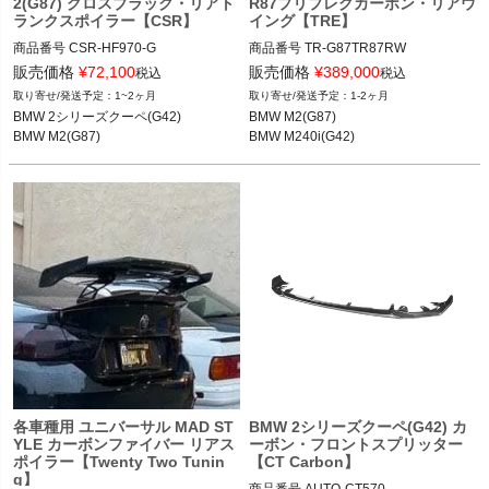
2(G87) グロスブラック・リアト
R87プリプレグカーボン・リアウ
ランクスポイラー【CSR】
イング【TRE】
商品番号
CSR-HF970-G

商品番号
TR-G87TR87RW

HF970-G

販売価格
¥
72,100
販売価格
¥
389,000
税込
税込
BMW M2(G87) 22-

1~2ヶ月
1-2ヶ月
BMW 2シリーズクーペ(G42) 21-

BMW M240i(G42) 23-
BMW 2シリーズクーペ(G42)

BMW M2(G87)

BMW M2(G87) 23-
BMW M2(G87)
BMW M240i(G42)
各車種用 ユニバーサル MAD ST
BMW 2シリーズクーペ(G42) カ
YLE カーボンファイバー リアス
ーボン・フロントスプリッター
ポイラー【Twenty Two Tunin
【CT Carbon】
g】