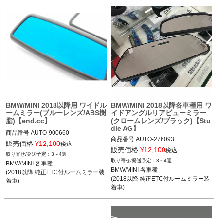
BMW 2シリーズクーペ(G42) 22-
BMW 2シリーズクーペ(G42) 22-
BMW/MINI 2018以降用 ワイドル
BMW/MINI 2018以降各車種用 ワ
ームミラー(ブルーレンズ/ABS樹
イドアングルリアビューミラー
脂)【end.cc】
(クロームレンズ/ブラック)【Stu
die AG】
商品番号
AUTO-900660

商品番号
AUTO-276093

900660

販売価格
¥
12,100
税込
276093

販売価格
¥
12,100
税込
3～4週
BMW/MINI 各車種

3～4週
BMW/MINI 各車種

BMW/MINI 各車種

(2018以降 純正ETC付ルームミラー装
BMW/MINI 各車種

(2018以降 純正ETC付ルームミラー装
(2018以降 純正ETC付ルームミラー装
着車)
(2018以降 純正ETC付ルームミラー装
着車)
着車)
着車)