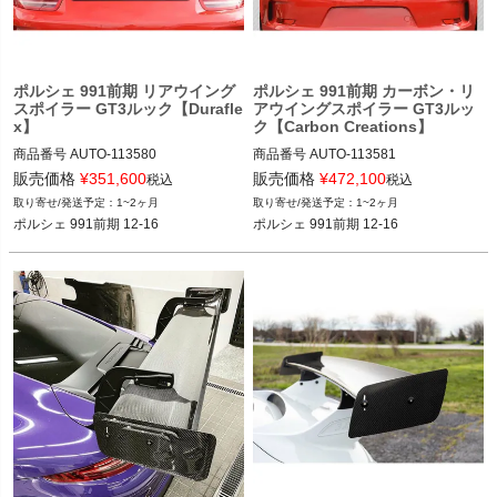
ポルシェ 991前期 リアウイング
ポルシェ 991前期 カーボン・リ
スポイラー GT3ルック【Durafle
アウイングスポイラー GT3ルッ
x】
ク【Carbon Creations】
商品番号
AUTO-113580

商品番号
AUTO-113581

12VIVID：113581

販売価格
¥
351,600
販売価格
¥
472,100
税込
税込
ポルシェ 991前期 12-16
1~2ヶ月
1~2ヶ月
ポルシェ 991前期 12-16
ポルシェ 991前期 12-16
ポルシェ 991前期 12-16