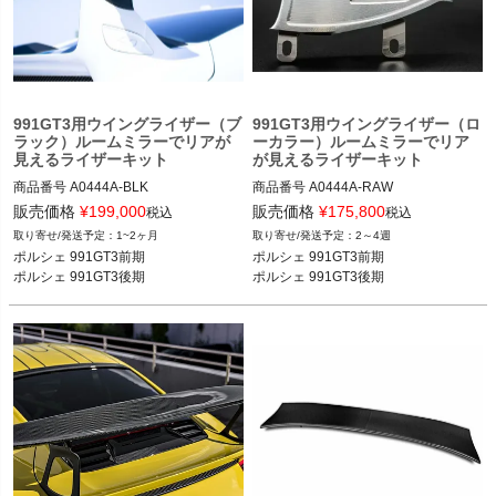
く
く
く
991GT3用ウイングライザー（ブ
991GT3用ウイングライザー（ロ
ラック）ルームミラーでリアが
ーカラー）ルームミラーでリア
見えるライザーキット
が見えるライザーキット
商品番号
A0444A-BLK
商品番号
A0444A-RAW
販売価格
¥
199,000
販売価格
¥
175,800
税込
税込
1~2ヶ月
2～4週
ポルシェ 991GT3前期

ポルシェ 991GT3前期

ポルシェ 991GT3後期
ポルシェ 991GT3後期