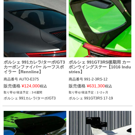
ポルシェ 991カレラ/ターボ/GT3
ポルシェ 991GT3RS後期用 カー
カーボンファイバー ルーフスポ
ボンウイングステー【1016 Indu
イラー【Rennline】
stries】
商品番号
AUTO-E375

商品番号
991-2-3RS-12

12REN"E375"

991-2-3RS-12

販売価格
¥
124,000
販売価格
¥
631,300
税込
税込
3-6週間
1~2ヶ月
12VIVID"991.2.3RS.12"
ポルシェ 991カレラ/ターボ/GT3
ポルシェ 991GT3RS 17-19