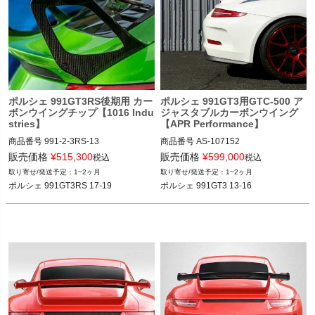
ポルシェ 991GT3RS後期用 カー
ポルシェ 991GT3用GTC-500 ア
ボンウイングチップ【1016 Indu
ジャスタブルカーボンウイング
stries】
【APR Performance】
商品番号
991-2-3RS-13

商品番号
AS-107152

991-2-3RS-13

AS-107152

販売価格
¥
515,300
販売価格
¥
599,000
税込
税込
1~2ヶ月
1~2ヶ月
12VIVID"991.2.3RS.13"
2437
ポルシェ 991GT3RS 17-19
ポルシェ 991GT3 13-16