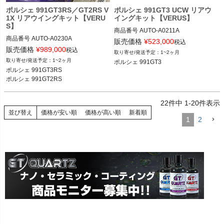
ポルシェ 991GT3RS／GT2RS V
ポルシェ 991GT3 UCW リアウ
1X リアウイングキット【VERU
イングキット【VERUS】
S】
商品番号
AUTO-A0211A

商品番号
AUTO-A0230A

販売価格
¥
523,000
税込
メーカー品番：A0211A

販売価格
¥
989,000
税込
1~2ヶ月
メーカー品番：A0230A

1~2ヶ月
ポルシェ 991GT3
ポルシェ 991GT3 13-19
ポルシェ 991GT3RS

ポルシェ 991GT3RS前期 14-16

ポルシェ 991GT2RS
ポルシェ 991GT3RS後期 18-19

ポルシェ 991GT2RS 17-19
22
件中
1
-
20
件表示
並び替え
価格が安い順
価格が高い順
新着順
1
2