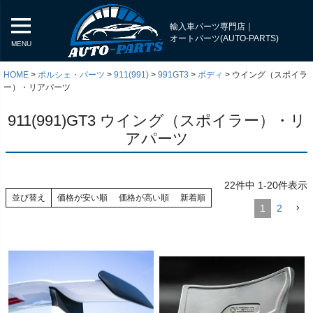
輸入車パーツ専門店｜
オートパーツ(AUTO-PARTS)
MENU
HOME
ポルシェ・パーツ
911(991)
991GT3
ボディ
ウイング（スポイラ
ー）・リアパーツ
911(991)GT3 ウイング（スポイラー）・リ
アパーツ
22
件中
1
-
20
件表示
並び替え
価格が安い順
価格が高い順
新着順
1
2
く
く
く