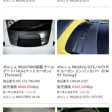
ポルシェ 991(911) GT3
ポルシェ 991(911) GT3
ポルシェ 991GT3RS前期 テール
ポルシェ 991(911) GT3／GT3 R
ゲートパネル(マットカーボン)
S カーボン エンジンカバー【CM
【TechArt】
ST Tuning】
商品番号
091-121-790-009

商品番号
CMS18-132C

091-121-790-009

CMS18-132C

販売価格
¥
666,200
販売価格
¥
343,100
税込
税込
1~2ヶ月
1-2ヶ月
12VIVID”091.121.790.009”
ポルシェ 991(911) GT3／GT3 RS 11-
ポルシェ 991GT3RS 14-16
ポルシェ 991(911) GT3／GT3 RS
18