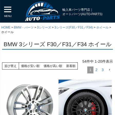
輸入車パーツ専門店｜
オートパーツ(AUTO-PARTS)
MENU
HOME
BMW・パーツ
3シリーズ
3シリーズ(F30／F31／F34)
ホイール
ホイール
BMW 3シリーズ F30／F31／F34 ホイール
54
件中
1
-
20
件表示
並び替え
価格が安い順
価格が高い順
新着順
1
2
3
く
く
く