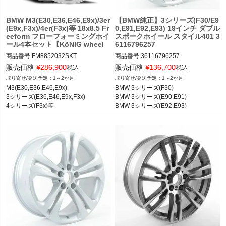
BMW M3(E30,E36,E46,E9x)/3er
【BMW純正】3シリーズ(F30/E9
(E9x,F3x)/4er(F3x)等 18x8.5 Fr
0,E91,E92,E93) 19インチ ダブル
eeform フローフォーミングホイ
スポークホイール スタイル401 3
ール4本セット【KöNIG wheel
6116796257
s】
商品番号
FM8852032SKT

商品番号
36116796257

36116796257

販売価格
¥
286,900
販売価格
¥
136,700
税込
税込
BMW M3(E30,E36,E46)

1～2か月
1～2か月
BMW M3(E90,E92,E93)

BMW 3シリーズ(F30) 12-19

M3(E30,E36,E46,E9x)

BMW 3シリーズ(F30)

BMW 3シリーズ(E36,E46)

BMW 3シリーズ(E90,E91) 05-12

3シリーズ(E36,E46,E9x,F3x)

BMW 3シリーズ(E90,E91)

BMW 3シリーズ(E90,E91,E92,E93)

BMW 3シリーズ(E92,E93) 05-12
4シリーズ(F3x)等
BMW 3シリーズ(E92,E93)
BMW 3シリーズ(F30,F31,F34)

BMW 4シリーズ(F32,F33,F36)

BMW 7シリーズ(E38)