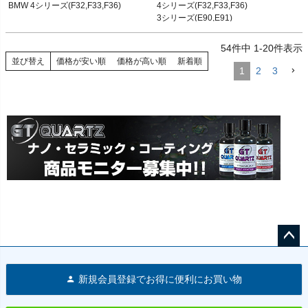
BMW 4シリーズ(F32,F33,F36)
4シリーズ(F32,F33,F36)

BMW 3シリーズ(E90,E91) 05-12

3シリーズ(E90,E91)

BMW 3シリーズ(E92,E93) 05-12
3シリーズ(E92,E93)
54
件中
1
-
20
件表示
並び替え
価格が安い順
価格が高い順
新着順
1
2
3
ペー
ジト
新規会員登録でお得に便利にお買い物
ップ
へ