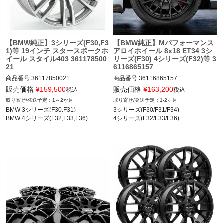
く
く
【BMW純正】3シリーズ(F30,F3
【BMW純正】Mパフォーマンス
く
1)等 19インチ スタースポークホ
アロイホイール 8x18 ET34 3シ
イール スタイル403 361178500
リーズ(F30) 4シリーズ(F32)等 3
21
6116865157
商品番号
36117850021

商品番号
36116865157

36117850021

36116865157

販売価格
¥
159,500
販売価格
¥
163,200
税込
税込
1～2か月
1-2ヶ月
BMW 3シリーズ(F30,F31) 12-19

3シリーズ(F30/F31/F34) 12-19

BMW 3シリーズ(F30,F31)

3シリーズ(F30/F31/F34)

BMW 4シリーズ(F32,F33,F36) 13-20
4シリーズ(F32/F33/F36) 13-20
BMW 4シリーズ(F32,F33,F36)
4シリーズ(F32/F33/F36)