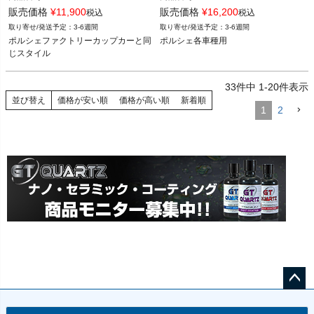
ポルシェ 987ケイマン ケイマン／ケイ
EL-28606

EL24_BLK_EYE

販売価格
¥
11,900
販売価格
¥
16,200
税込
税込
マンS／ケイマンR 04-12

3-6週間
3-6週間
ポルシェ 987ボクスター ボクスター／
各車種用
12REN"EL24"

ポルシェファクトリーカップカーと同
ポルシェ各車種用
ボクスターS 04-12

Color: Black

じスタイル
ポルシェ 986ボクスター ボクスター／
Terminal: EYE

ボクスターS 96-04

ポルシェ 970パナメーラ 4／S／4S／
ポルシェ各車種用
33
件中
1
-
20
件表示
Sハイブリッド／ターボ／ターボS 09-
並び替え
価格が安い順
価格が高い順
新着順
16

1
2
ポルシェ 958カイエン カイエン／カイ
エンS／カイエン ターボ／カイエンS 
ハイブリッド／GTS 10-18
ペー
ジト