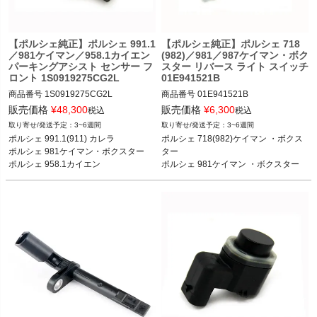
【ポルシェ純正】ポルシェ 991.1
【ポルシェ純正】ポルシェ 718
／981ケイマン／958.1カイエン
(982)／981／987ケイマン・ボク
パーキングアシスト センサー フ
スター リバース ライト スイッチ
ロント 1S0919275CG2L
01E941521B
商品番号
1S0919275CG2L

商品番号
01E941521B

販売価格
¥
48,300
販売価格
¥
6,300
税込
税込
ポルシェ 718(982)ケイマン ケイマン
3~6週間
3~6週間
ポルシェ 991.1(911) カレラ／カレラS
／ケイマンS／ケイマンGTS／ケイマ
ポルシェ 991.1(911) カレラ

ポルシェ 718(982)ケイマン ・ボクス
／カレラ4／カレラ4S／GTS 12-16

ンGT4／ケイマンGT4 RS 16-

ポルシェ 981ケイマン・ボクスター

ター

ポルシェ 981ケイマン ケイマン／ケイ
ポルシェ 718(982)ボクスター ボクス
ポルシェ 981ケイマン ・ボクスター

マンS／GT4 12-16

ター／ボクスターS／ボクスターGTS 
ポルシェ 987ケイマン・ボクスター*

ポルシェ 981ボクスター ボクスター／
16-

*6-speed マニュアルトランスミッシ
ボクスターS 12-16

ポルシェ 981ケイマン ケイマン／ケイ
ポルシェ 958.1カイエン カイエン／カ
マンS／GT4 12-16

イエンS／カイエン ターボ／カイエン
ポルシェ 981ボクスター ボクスター／
S ハイブリッド／GTS 10-14

ボクスターS 12-16

*カイエンは以下 オプションコード装
ポルシェ 987ケイマン* ケイマン／ケ
備モデルに適合：

イマンS／ケイマンR 05-12

 I7X2 - 「パークアシスト、フロント／
ポルシェ 987ボクスター* ボクスター
リア」

／ボクスターS 05-12

 I7X7 - 「超音波パーキングエイド＋リ
*6-speed マニュアルトランスミッシ
アビューカメラ（ロー・バージョ