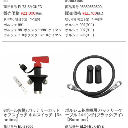
e】
50553500
商品番号
EL73-SMOKED

商品番号
95850553500

EL73_SMOKED

販売価格
¥
21,000
販売価格
¥
11,700
税込
税込
ポルシェ 991(911) カレラ／カレラS／
3-6週間
3~6週間
12REN"EL73 SMOKED"

カレラ4／カレラ4S／ターボ／ターボ
ポルシェ 991

ポルシェ 991(911)

Style: (Required)

S／GT3／GT3 RS 11-18

ポルシェ 981ボクスター/981ケイマン

ポルシェ 997(911) 

Smoked

ポルシェ 997(911) カレラ／カレラS／
ポルシェ 718ボクスター/718ケイマン
ポルシェ 996(911) 

カレラGTS／カレラ4／カレラ4S／カ
ポルシェ 718(982)ケイマン・ボクス
ポルシェ 991 11-19

レラ4GTS／ターボ／ターボS／GT2／
ター 等
ポルシェ 981ボクスター/981ケイマン 
GT2RS／GT3／GT3 RS 04-11

12-16

ポルシェ 996(911) カレラ／カレラ カ
ポルシェ 718ボクスター/718ケイマン 
ブリオレ／カレラ4／カレラ4 カブリ
16-
オレ／カレラ4S／カレラ4S カブリオ
レ／タルガ／ターボ／ターボ カブリオ
レ／GT3／GT3RS／GT2 97-04

ポルシェ 718(982)ケイマン ケイマン
／ケイマンS／ケイマンGTS／ケイマ
ンGT4／ケイマンGT4 RS 16-

ポルシェ 718(982)ボクスター ボクス
ター／ボクスターS／ボクスターGTS 
16-

ポルシェ 981ケイマン ケイマン／ケイ
6ポール(6極) バッテリーカット
ポルシェ各車種用 バッテリーケ
オフスイッチ キルスイッチ【Re
ーブル 24インチ(ブラック/アイ)
マンS 12-16

nnline】
【Rennline】
ポルシェ 981ボクスター ボクスター／
ボクスターS 12-16

商品番号
EL-28606

商品番号
EL24-BLK-EYE
