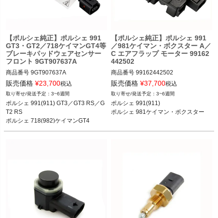
ポルシェ 987ボクスター ボクスター／
ボクスターS 05-12
【ポルシェ純正】ポルシェ 991
【ポルシェ純正】ポルシェ 991
GT3・GT2／718ケイマンGT4等
／981ケイマン・ボクスター A／
ブレーキパッドウェアセンサー
C エアフラップ モーター 99162
フロント 9GT907637A
442502
商品番号
9GT907637A

商品番号
99162442502

販売価格
¥
23,700
販売価格
¥
37,700
税込
税込
3~6週間
3~6週間
ポルシェ 991(911) GT3／GT3 RS／G
ポルシェ 991(911) カレラ／カレラS／
ポルシェ 991(911) GT3／GT3 RS／G
ポルシェ 991(911) 

T2 RS 15-17

カレラ4／カレラ4S／ターボ／ターボ
T2 RS 

ポルシェ 981ケイマン・ボクスター

ポルシェ 718(982)ケイマンGT4 19-

S／GT3／GT3 RS／GT2 RS 11-19

ポルシェ 718(982)ケイマンGT4 

ポルシェ 981ケイマン ケイマン／ケイ
ポルシェ 981ケイマンGT4
マンS／GT4 12-16

ポルシェ 981ボクスター ボクスター／
ボクスターS 12-16

*991はオプション マニュアル A／C シ
ステム(I572)装備モデル用