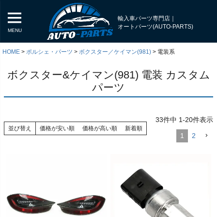
輸入車パーツ専門店｜
オートパーツ(AUTO-PARTS)
MENU
HOME
ポルシェ・パーツ
ボクスター／ケイマン(981)
電装系
ボクスター&ケイマン(981) 電装 カスタム
パーツ
33
件中
1
-
20
件表示
並び替え
価格が安い順
価格が高い順
新着順
1
2
く
く
く