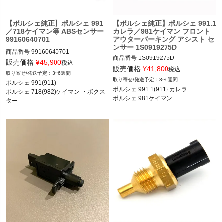
ン）」

 I7X8 - 「超音波パーキングエイドおよ
【ポルシェ純正】ポルシェ 991
【ポルシェ純正】ポルシェ 991.1
／718ケイマン等 ABSセンサー
カレラ／981ケイマン フロント
99160640701
アウターパーキング アシスト セ
ンサー 1S0919275D
商品番号
99160640701

商品番号
1S0919275D

販売価格
¥
45,900
税込
販売価格
¥
41,800
税込
3~6週間
ポルシェ 991(911) カレラ／カレラS／
3~6週間
ポルシェ 991(911) 

ポルシェ 991.1(911) カレラ／カレラS
カレラ4／カレラ4S／GTS／ターボ／
ポルシェ 991.1(911) カレラ

ポルシェ 718(982)ケイマン ・ボクス
／カレラ4／カレラ4S 11-16

ターボS／GT3／GT3 RS／GT2 RS 12
ター

ポルシェ 981ケイマン ケイマン／ケイ
-19

ポルシェ 981ケイマン・ボクスター
マンS／GT4 12-16
ポルシェ 718(982)ケイマン ケイマン
／ケイマンS／ケイマンGTS／ケイマ
ンGT4／ケイマンGT4 RS 16-

ポルシェ 718(982)ボクスター ボクス
ター／ボクスターS／ボクスターGTS 
16-

ポルシェ 981ケイマン ケイマン／ケイ
マンS／GT4 12-16

ポルシェ 981ボクスター ボクスター／
ボクスターS 12-16