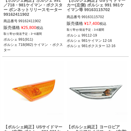
【ポルシェ純正】ポルシェ 991
【ポルシェ純正】USサイドマー
／718・981ケイマン・ボクスタ
カー(左側) ポルシェ 991 981ケ
ー ボンネットリリースモーター
イマン等 99163115702
99162411902
商品番号
99163115702

商品番号
99162411902

99163115702

販売価格
¥
17,400
税込
販売価格
¥
25,800
税込
3-6週間
ポルシェ 99112-19

3~6週間
ポルシェ 99112-19

ポルシェ 991(911) カレラ／カレラS／
ポルシェ 981ケイマン 12-16

ポルシェ 991(911) 

ポルシェ 981ケイマン 12-16

カレラ4／カレラ4S／ターボ／ターボ
ポルシェ 981ボクスター 12-16
ポルシェ 718(982) ケイマン ・ボクス
ポルシェ 981ボクスター 12-16
S／GT3／GT3 RS／GT2 RS 12-19

ター

ポルシェ 718(982) ケイマン ケイマン
／ケイマンS／ケイマンGTS／ケイマ
ンGT4／ケイマンGT4 RS 16-

ポルシェ 718(982) ボクスター ボクス
ター／ボクスターS／ボクスターGTS 
16-

ポルシェ 981ケイマン ケイマン／ケイ
マンS／GT4 12-16

ポルシェ 981ボクスター ボクスター／
ボクスターS 12-16
【ポルシェ純正】USサイドマー
【ポルシェ純正】ヨーロピア