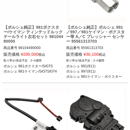
く
く
【ポルシェ純正】981ボクスタ
【ポルシェ純正】ポルシェ 991
く
ー/ケイマン ティンテッドルック
／997／981ケイマン・ボクスタ
テールライト左右セット 981044
ー等 A／C プレッシャー センサ
90000
ー 95561313703
商品番号
98104490000

商品番号
95561313703

販売価格
¥
295,000
販売価格
¥
36,100
税込
税込
ポルシェ 981ボクスター/S/GTS 12-16

3~6週間
3~6週間
ポルシェ 981ケイマン/S/GTS/GT4 12-
ポルシェ 991(911) カレラ／カレラS／
ポルシェ 981ボクスター/S/GTS

ポルシェ 991(911) 

16
カレラ4／カレラ4S／ターボ／ターボ
ポルシェ 997(911) 

S／GT3／GT3 RS／GT2 RS 11-19

ポルシェ 981ケイマン・ボクスター

ポルシェ 997(911) カレラ／カレラS／
カレラGTS／カレラ4／カレラ4S／カ
レラ4GTS／ターボ／ターボS／GT2／
GT2RS／GT3／GT3 RS 04-11

ポルシェ 981ケイマン ケイマン／ケイ
マンS／GT4 12-16

ポルシェ 981ボクスター ボクスター／
ボクスターS 12-16

ポルシェ 987ケイマン ケイマン／ケイ
マンS／ケイマンR 05-12
