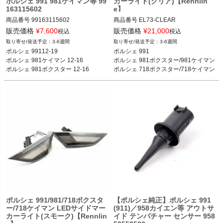
ポルシェ 991 981ケイマン等 99
カーライト(クリア)【Rennlin
163115602
e】
商品番号
99163115602

商品番号
EL73-CLEAR

99163115602

EL73_CLEAR

販売価格
¥
7,600
販売価格
¥
21,000
税込
税込
3-6週間
3-6週間
ポルシェ 99112-19

12REN"EL73 CLEAR"

ポルシェ 99112-19

ポルシェ 991

ポルシェ 981ケイマン 12-16

Style: (Required)

ポルシェ 981ケイマン 12-16

ポルシェ 981ボクスター/981ケイマン

ポルシェ 981ボクスター 12-16
Clear

ポルシェ 981ボクスター 12-16
ポルシェ 718ボクスター/718ケイマン
ポルシェ 991 11-19

ポルシェ 981ボクスター/981ケイマン 
12-16

ポルシェ 718ボクスター/718ケイマン 
16-
ポルシェ 991/981/718ボクスタ
【ポルシェ純正】ポルシェ 991
ー/718ケイマン LEDサイドマー
(911)／958カイエン等 アウトサ
カーライト(スモーク)【Rennlin
イド テンパチャー センサー 958