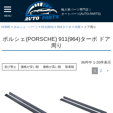
輸入車パーツ専門店｜
オートパーツ(AUTO-PARTS)
MENU
HOME
ポルシェ・パーツ
911(964)
964ターボ
内装
ドア周り
ポルシェ(PORSCHE) 911(964)ターボ ドア
周り
36
件中
1
-
20
件表示
並び替え
価格が安い順
価格が高い順
新着順
1
2
く
く
く