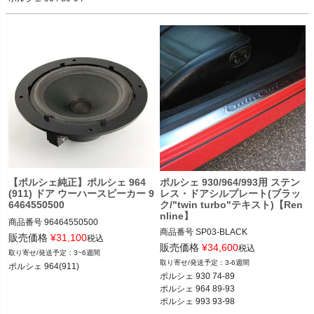
ポルシェ 964ターボ 91-93
ポルシェ 964ターボ 91-93
【ポルシェ純正】ポルシェ 964
ポルシェ 930/964/993用 ステン
(911) ドア ウーハースピーカー 9
レス・ドアシルプレート(ブラッ
6464550500
ク/"twin turbo"テキスト)【Ren
nline】
商品番号
96464550500

商品番号
SP03-BLACK

販売価格
¥
31,100
税込
SP03-BLACK

販売価格
¥
34,600
ポルシェ 964(911) カレラ2／カレラ4
税込
3~6週間
／カレラRS／ターボ 89-93
3-6週間
ポルシェ 964(911)
12REN：SP03 BLACK

ポルシェ 930 74-89

ポルシェ 964 89-93

ポルシェ 930 75-89

ポルシェ 993 93-98
ポルシェ 964 89-93
