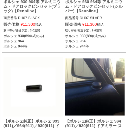
ポルシェ 930 964等 アルミニウ
ポルシェ 930 964等 アルミニウ
ム・ドアロックピンセット(ブラ
ム・ドアロックピンセット(シル
ック)【Rennline】
バー)【Rennline】
商品番号
DH07-BLACK

商品番号
DH07-SILVER

DH07-BLACK

DH07-SILVER

販売価格
¥
11,300
販売価格
¥
11,300
税込
税込
3-6週間
3-6週間
ポルシェ 930 89

ポルシェ 930 89

ポルシェ 930(89年式のみ)

ポルシェ 930(89年式のみ)

ポルシェ 964 89-94

ポルシェ 964 89-94

ポルシェ 964

ポルシェ 964

ポルシェ 944 85-91

ポルシェ 944 85-91

ポルシェ 944等
ポルシェ 944等
ポルシェ 968 91-95

ポルシェ 968 91-95

【ポルシェ純正】ポルシェ 993
【ポルシェ純正】ポルシェ 964
(911)／964(911)／930(911) ド
(911)／930(911) ドアミラー ス