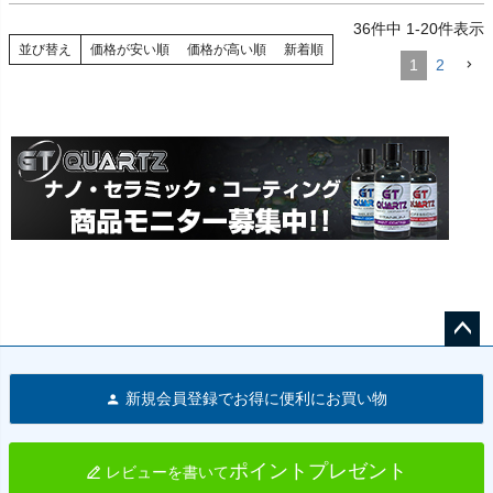
ポルシェ 993 93-98
36
件中
1
-
20
件表示
並び替え
価格が安い順
価格が高い順
新着順
1
2
ペー
ジト
新規会員登録でお得に便利にお買い物
ップ
へ
ポイントプレゼント
レビューを書いて