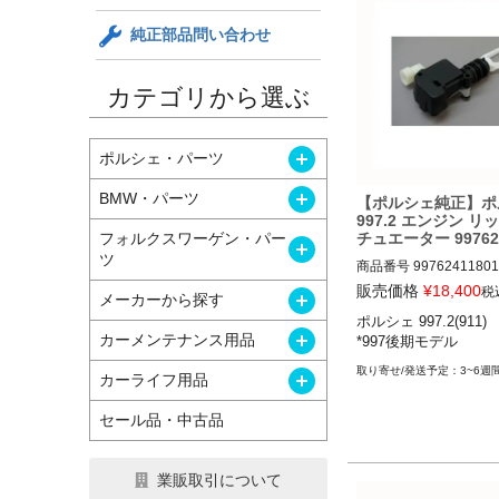
純正部品問い合わせ
カテゴリから選ぶ
開く
ポルシェ・パーツ
開く
BMW・パーツ
【ポルシェ純正】ポ
997.2 エンジン リ
チュエーター 997624
フォルクスワーゲン・パー
開く
ツ
商品番号
99762411801

販売価格
¥
18,400
税
開く
メーカーから探す
ポルシェ 997.2(911) 

ポルシェ 997.2(911)
開く
カーメンテナンス用品
*997後期モデル
レラS／カレラGTS／
カレラ4S／カレラ4GT
3~6週
開く
カーライフ用品
ボ／ターボS／GT2／GT
T3／GT3 RS 08-11

セール品・中古品
*997後期モデル
業販取引について