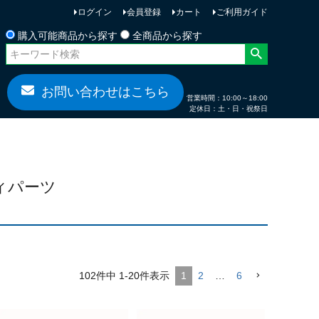
ログイン
会員登録
カート
ご利用ガイド
お問い合わせ
購入可能商品から探す
全商品から探す
お問い合わせはこちら
営業時間：10:00～18:00
定休日：土・日・祝祭日
ディパーツ
102
件中
1
-
20
件表示
1
2
…
6