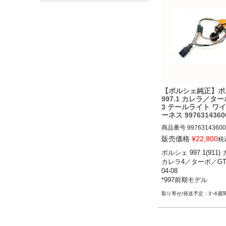
【ポルシェ純正】ポ
997.1 カレラ／タ
3 テールライト ワイ
ーネス 9976314360
商品番号
99763143600

販売価格
¥
22,800
税
ポルシェ 997.1(911
ポルシェ 997.1(911)
カレラ4／ターボ／GT2
レラS／カレラ4／カレラ
04-08

ターボ／ターボS／GT2
*997前期モデル

S／GT3／GT3 RS 04-08
*997前期モデル
3~6週