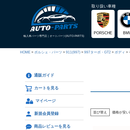
取り扱い車種
PORSCHE
BM
輸入車パーツ専門店｜
オートパーツ(AUTO-PARTS)
HOME
ポルシェ・パーツ
911(997)
997ターボ・GT2
ボディ
通販ガイド
カートを見る
マイページ
並び替え
価格が安い
新規会員登録
商品レビューを見る