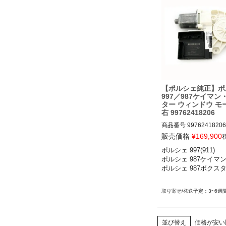
【ポルシェ純正】ポ
997／987ケイマン
ター ウィンドウ モ
右 99762418206
商品番号
99762418206

販売価格
¥
169,900
ポルシェ 997(911) 

ポルシェ 997(911) 
ポルシェ 987ケイマン 
ラS／カレラGTS／カ
ポルシェ 987ボクスタ
レラ4S／カレラ4GTS
／ターボS／GT2／GT2
3／GT3 RS 06-11

3~6週
ポルシェ 987ケイマン
／ケイマンS／ケイマンR 0
ポルシェ 987ボクスタ
並び替え
価格が安い
ター／ボクスターS 06-