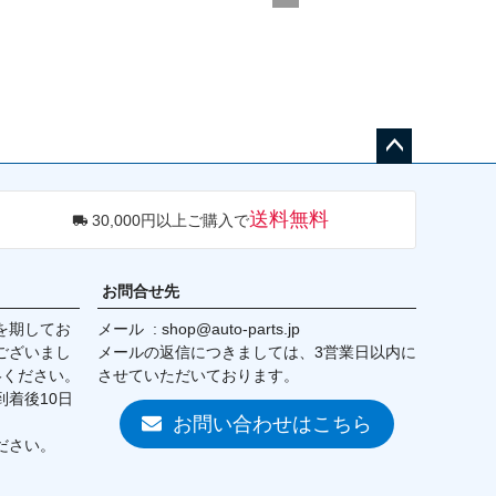
ポルシェ996TT/ GT2 2001-2005

ポルシェ997カレラ2005-2012

ポルシェ997GT32007-2013

ポルシェ997TT/ GT2 2007-2013

ポルシェ986ボクスター1997-20
04

ポルシェ987ボクスター2005-20
12

ペー
ポルシェ944T1982-1991

ポルシェ9681992-1995
ジト
送料無料
30,000円以上ご購入で
ップ
へ
お問合せ先
を期してお
メール
shop@auto-parts.jp
ございまし
メールの返信につきましては、3営業日以内に
絡ください。
させていただいております。
着後10日
お問い合わせはこちら
ださい。