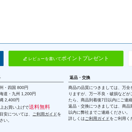
ター／ボクスターS 06-12
ポイントプレゼント
レビューを書いて
料
返品・交換
・四国 800円
商品の品質につきましては、万全
九州 1,200円
りますが、万一不良・破損などが
,400円
たら、商品到着後7日以内にご連
返品・交換につきましては、商品到
送料無料
円以上お買い上げで
以内に弊社までご連絡ください。
目安については、
ご利用ガイド
を
詳しくは
ご利用ガイド
をご利用く
さい。