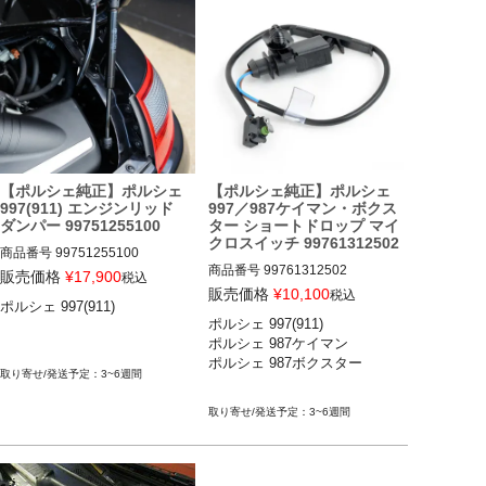
【ポルシェ純正】ポルシェ
【ポルシェ純正】ポルシェ
997(911) エンジンリッド
997／987ケイマン・ボクス
ダンパー 99751255100
ター ショートドロップ マイ
クロスイッチ 99761312502
商品番号
99751255100

商品番号
99761312502

販売価格
¥
17,900
税込
販売価格
¥
10,100
税込
ポルシェ 997(911)

ポルシェ 997(911) カレラ／カレ
ポルシェ 997(911) 

ポルシェ 997(911) カレラ／カレ
ラS／カレラGTS／カレラ4／カ
ポルシェ 987ケイマン 

ラS／カレラGTS／カレラ4／カ
レラ4S／カレラ4GTS／ターボ
ポルシェ 987ボクスター

レラ4S／カレラ4GTS／ターボ
／ターボS／GT2／GT2RS 04-1
3~6週間
／ターボS／GT2／GT2RS／GT
1
3／GT3 RS 04-11

3~6週間
ポルシェ 987ケイマン ケイマン
／ケイマンS／ケイマンR 05-12

ポルシェ 987ボクスター ボクス
ター／ボクスターS 05-12