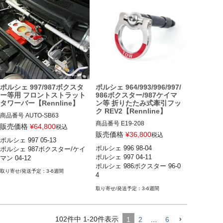
ポルシェ 997/987ボクスタ
ポルシェ 964/993/996/997/
ー等用 フロントストラット
986ボクスター/987ケイマ
タワーバー【Rennline】
ン等 折りたたみ式牽引フッ
ク REV2【Rennline】
商品番号
AUTO-SB63

商品番号
E19-208

SB63

販売価格
¥
64,800
税込
E19_208

販売価格
¥
36,800
税込
ポルシェ 997 05-13

12VIVID"E19.208"

オプション：Silver
ポルシェ 996 98-04

ポルシェ 987ボクスター/ケイ
ポルシェ 997 04-11

マン 04-12
ポルシェ9641989-1994

ポルシェ 986ボクスター 96-0
ポルシェ993C2/ C4 1994-1998

3-6週間
4

ポルシェ993GT21994-1998

等
ポルシェ993タルガ1996-1998

3-6週間
ポルシェ993ターボ1996-1998

ポルシェ996C2/ C4 1998-2005

ポルシェ996GT3/ GT3 RS 2002-
102
件中
1
-
20
件表示
1
2
…
6
2005
