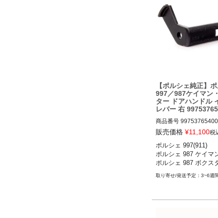
【ポルシェ純正】ポ
997／987ケイマン
ター ドアハンドル 
レバー 右 99753765
商品番号
99753765400

販売価格
¥
11,100
税
ポルシェ 997(911) 

ポルシェ 997(911) 
ポルシェ 987 ケイマン 
ラS／カレラGTS／カ
ポルシェ 987 ボクス
レラ4S／カレラ4GTS
／ターボS／GT2／GT2
3~6週
3／GT3 RS 04-11

ポルシェ 987ケイマン
／ケイマンS／ケイマンR 0
ポルシェ 987ボクスタ