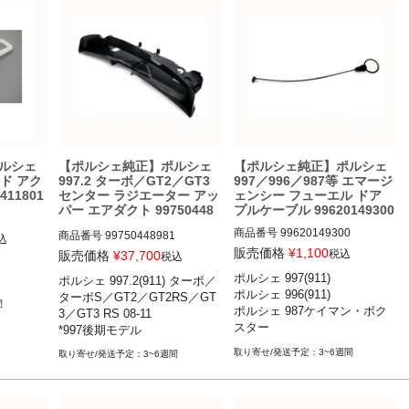
ルシェ
【ポルシェ純正】ポルシェ
【ポルシェ純正】ポルシェ
ッド アク
997.2 ターボ／GT2／GT3
997／996／987等 エマージ
11801
センター ラジエーター アッ
ェンシー フューエル ドア
パー エアダクト 99750448
プルケーブル 99620149300
981
商品番号
99620149300

商品番号
99750448981

込
販売価格
¥
1,100
税込
販売価格
¥
37,700
税込
 カレラ／カ
ポルシェ 997(911) 

ポルシェ 997.2(911) ターボ／
ポルシェ 997(911) カレラ／カレ
カレラ4／
ポルシェ 997.2(911) ターボ／タ
ポルシェ 996(911) 

ターボS／GT2／GT2RS／GT
ラS／カレラGTS／カレラ4／カ
S／ター
ーボS／GT2／GT2RS／GT3／G
間
ポルシェ 987ケイマン・ボク
3／GT3 RS 08-11

レラ4S／カレラ4GTS／ターボ
2RS／G
T3 RS 08-11

スター 

*997後期モデル
／ターボS／GT2／GT2RS／GT
ポルシェ 986ボクスター
3／GT3 RS 04-11

3~6週間
3~6週間
ポルシェ 996(911) カレラ／カレ
ラ4／カレラ4S／ターボ／ター
ボ S／GT3／GT3RS／GT2 97-0